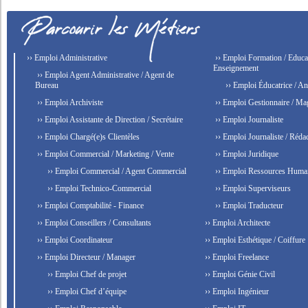
›› Emploi Administrative
›› Emploi Formation / Educat
Enseignement
›› Emploi Agent Administrative / Agent de
Bureau
›› Emploi Éducatrice / An
›› Emploi Archiviste
›› Emploi Gestionnaire / Ma
›› Emploi Assistante de Direction / Secrétaire
›› Emploi Journaliste
›› Emploi Chargé(e)s Clientèles
›› Emploi Journaliste / Rédac
›› Emploi Commercial / Marketing / Vente
›› Emploi Juridique
›› Emploi Commercial / Agent Commercial
›› Emploi Ressources Huma
›› Emploi Technico-Commercial
›› Emploi Superviseurs
›› Emploi Comptabilité - Finance
›› Emploi Traducteur
›› Emploi Conseillers / Consultants
›› Emploi Architecte
›› Emploi Coordinateur
›› Emploi Esthétique / Coiffure
›› Emploi Directeur / Manager
›› Emploi Freelance
›› Emploi Chef de projet
›› Emploi Génie Civil
›› Emploi Chef d’équipe
›› Emploi Ingénieur