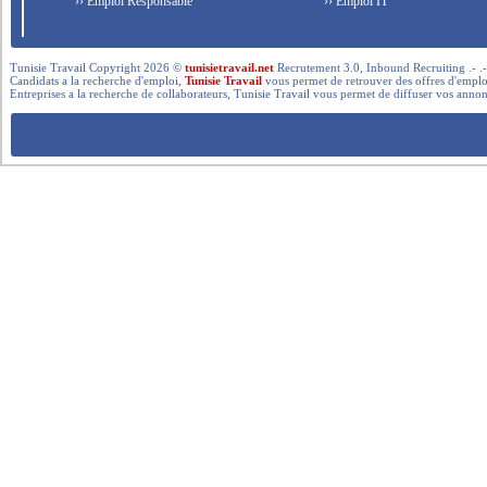
›› Emploi Responsable
›› Emploi IT
Tunisie Travail Copyright 2026 ©
tunisietravail.net
Recrutement 3.0, Inbound Recruiting .- .-.. --- 
Candidats a la recherche d'emploi,
Tunisie Travail
vous permet de retrouver des offres d'emploi 
Entreprises a la recherche de collaborateurs, Tunisie Travail vous permet de diffuser vos annon