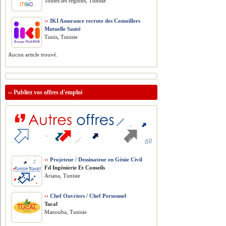
Toutes les régions, Tunisie
››
IKI Assurance recrute des Conseillers
Mutuelle Santé
Tunis, Tunisie
Aucun article trouvé.
››
Publiez vos offres d'emploi
››
Projeteur / Dessinateur en Génie Civil
Fd Ingénierie Et Conseils
Ariana, Tunisie
››
Chef Ouvriers / Chef Personnel
Tucal
Manouba, Tunisie