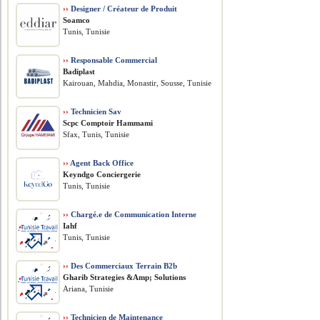
››
Designer / Créateur de Produit
Soamco
Tunis, Tunisie
››
Responsable Commercial
Badiplast
Kairouan, Mahdia, Monastir, Sousse, Tunisie
››
Technicien Sav
Scpc Comptoir Hammami
Sfax, Tunis, Tunisie
››
Agent Back Office
Keyndgo Conciergerie
Tunis, Tunisie
››
Chargé.e de Communication Interne
Iahf
Tunis, Tunisie
››
Des Commerciaux Terrain B2b
Gharib Strategies &Amp; Solutions
Ariana, Tunisie
››
Technicien de Maintenance