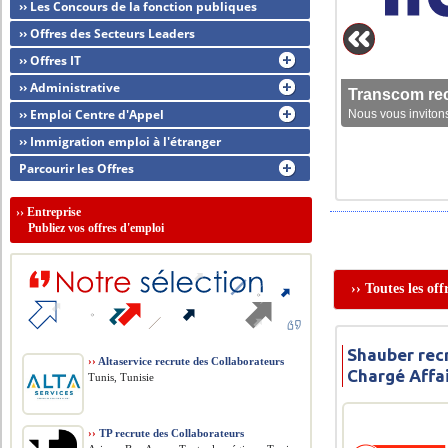
›› Les Concours de la fonction publiques
›› Offres des Secteurs Leaders
›› Offres IT
›› Administrative
Transcom rec
›› Emploi Centre d'Appel
Nous vous invitons
›› Immigration emploi à l'étranger
Parcourir les Offres
››
Entreprise
Publiez vos offres d'emploi
›› Toutes les o
Shauber rec
››
Altaservice recrute des Collaborateurs
Chargé Affa
Tunis, Tunisie
››
TP recrute des Collaborateurs