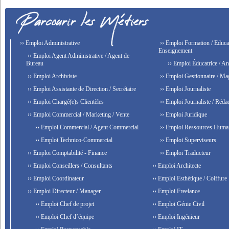
›› Emploi Administrative
›› Emploi Formation / Educat
Enseignement
›› Emploi Agent Administrative / Agent de
Bureau
›› Emploi Éducatrice / An
›› Emploi Archiviste
›› Emploi Gestionnaire / Ma
›› Emploi Assistante de Direction / Secrétaire
›› Emploi Journaliste
›› Emploi Chargé(e)s Clientèles
›› Emploi Journaliste / Rédac
›› Emploi Commercial / Marketing / Vente
›› Emploi Juridique
›› Emploi Commercial / Agent Commercial
›› Emploi Ressources Huma
›› Emploi Technico-Commercial
›› Emploi Superviseurs
›› Emploi Comptabilité - Finance
›› Emploi Traducteur
›› Emploi Conseillers / Consultants
›› Emploi Architecte
›› Emploi Coordinateur
›› Emploi Esthétique / Coiffure
›› Emploi Directeur / Manager
›› Emploi Freelance
›› Emploi Chef de projet
›› Emploi Génie Civil
›› Emploi Chef d’équipe
›› Emploi Ingénieur