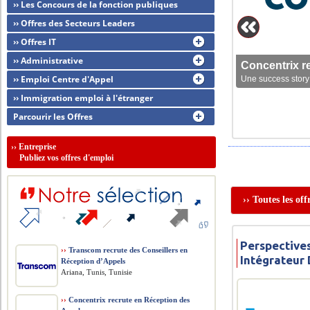
›› Les Concours de la fonction publiques
›› Offres des Secteurs Leaders
›› Offres IT
›› Administrative
Concentrix r
›› Emploi Centre d'Appel
Une success story 
›› Immigration emploi à l'étranger
Parcourir les Offres
››
Entreprise
Publiez vos offres d'emploi
›› Toutes les of
Perspective
››
Transcom recrute des Conseillers en
Intégrateur
Réception d’Appels
Ariana, Tunis, Tunisie
››
Concentrix recrute en Réception des