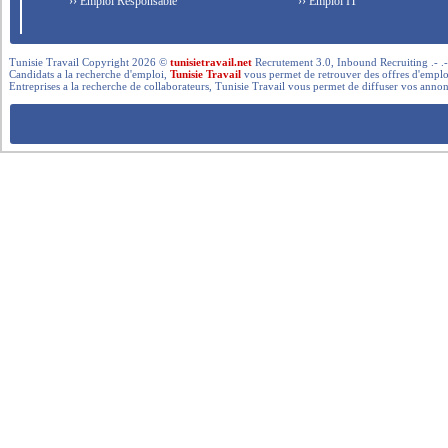
›› Emploi Responsable
›› Emploi IT
Tunisie Travail Copyright 2026 ©
tunisietravail.net
Recrutement 3.0, Inbound Recruiting .- .-.. --- 
Candidats a la recherche d'emploi,
Tunisie Travail
vous permet de retrouver des offres d'emploi 
Entreprises a la recherche de collaborateurs, Tunisie Travail vous permet de diffuser vos annon