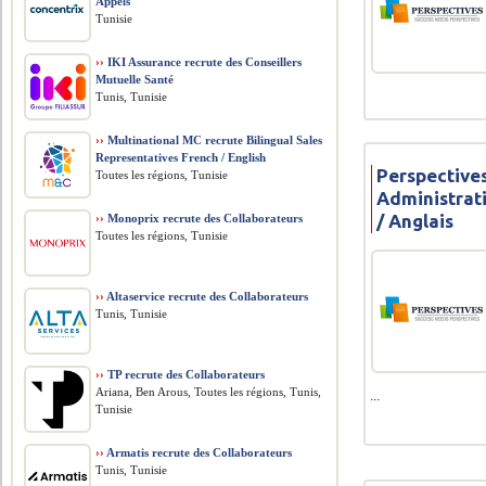
Appels
Tunisie
››
IKI Assurance recrute des Conseillers
Mutuelle Santé
Tunis, Tunisie
››
Multinational MC recrute Bilingual Sales
Representatives French / English
Perspectives
Toutes les régions, Tunisie
Administrati
/ Anglais
››
Monoprix recrute des Collaborateurs
Toutes les régions, Tunisie
››
Altaservice recrute des Collaborateurs
Tunis, Tunisie
››
TP recrute des Collaborateurs
Ariana, Ben Arous, Toutes les régions, Tunis,
...
Tunisie
››
Armatis recrute des Collaborateurs
Tunis, Tunisie