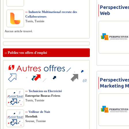
Perspective
››
Industrie Multinational recrute des
Web
Collaborateurs
Tunis, Tunisie
Aucun article trouvé.
››
Publiez vos offres d'emploi
Perspective
Marketing 
››
Technicien en Electricité
Entreprise Bouras Frères
Tunis, Tunisie
››
Veilleur de Nuit
Hotelink
Sousse, Tunisie