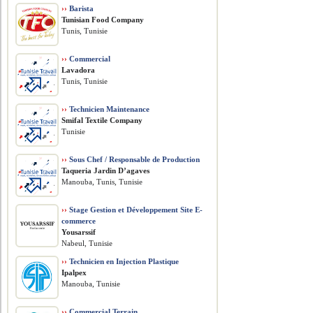
››
Barista
Tunisian Food Company
Tunis, Tunisie
››
Commercial
Lavadora
Tunis, Tunisie
››
Technicien Maintenance
Smifal Textile Company
Tunisie
››
Sous Chef / Responsable de Production
Taqueria Jardin D’agaves
Manouba, Tunis, Tunisie
››
Stage Gestion et Développement Site E-
commerce
Yousarssif
Nabeul, Tunisie
››
Technicien en Injection Plastique
Ipalpex
Manouba, Tunisie
››
Commercial Terrain