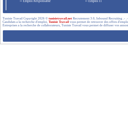
›› Emploi Responsable
›› Emploi IT
Tunisie Travail Copyright 2026 ©
tunisietravail.net
Recrutement 3.0, Inbound Recruiting .- .-.. --- 
Candidats a la recherche d'emploi,
Tunisie Travail
vous permet de retrouver des offres d'emploi 
Entreprises a la recherche de collaborateurs, Tunisie Travail vous permet de diffuser vos annon