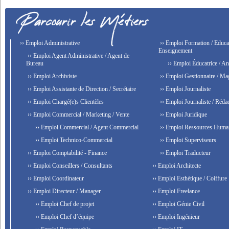
›› Emploi Administrative
›› Emploi Formation / Educat
Enseignement
›› Emploi Agent Administrative / Agent de
Bureau
›› Emploi Éducatrice / An
›› Emploi Archiviste
›› Emploi Gestionnaire / Ma
›› Emploi Assistante de Direction / Secrétaire
›› Emploi Journaliste
›› Emploi Chargé(e)s Clientèles
›› Emploi Journaliste / Rédac
›› Emploi Commercial / Marketing / Vente
›› Emploi Juridique
›› Emploi Commercial / Agent Commercial
›› Emploi Ressources Huma
›› Emploi Technico-Commercial
›› Emploi Superviseurs
›› Emploi Comptabilité - Finance
›› Emploi Traducteur
›› Emploi Conseillers / Consultants
›› Emploi Architecte
›› Emploi Coordinateur
›› Emploi Esthétique / Coiffure
›› Emploi Directeur / Manager
›› Emploi Freelance
›› Emploi Chef de projet
›› Emploi Génie Civil
›› Emploi Chef d’équipe
›› Emploi Ingénieur