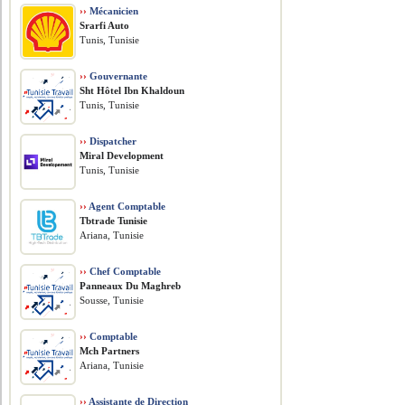
››
Mécanicien
Srarfi Auto
Tunis, Tunisie
››
Gouvernante
Sht Hôtel Ibn Khaldoun
Tunis, Tunisie
››
Dispatcher
Miral Development
Tunis, Tunisie
››
Agent Comptable
Tbtrade Tunisie
Ariana, Tunisie
››
Chef Comptable
Panneaux Du Maghreb
Sousse, Tunisie
››
Comptable
Mch Partners
Ariana, Tunisie
››
Assistante de Direction