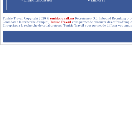
›› Emploi Responsable
›› Emploi IT
Tunisie Travail Copyright 2026 ©
tunisietravail.net
Recrutement 3.0, Inbound Recruiting .- .-.. --- 
Candidats a la recherche d'emploi,
Tunisie Travail
vous permet de retrouver des offres d'emploi 
Entreprises a la recherche de collaborateurs, Tunisie Travail vous permet de diffuser vos annon