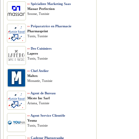
››
Spécialiste Marketing Saas
Massar Perfection
Sousse, Tunisie
››
Préparatrice en Pharmacie
Pharmasprint
Tunis, Tunisie
››
Des Cuisiniers
Lapero
Tunis, Tunisie
››
Chef Atelier
Maltex
Monastir, Tunisie
››
Agent de Bureau
Micste Inc Sarl
Ariana, Tunisie
››
Agent Service Clientèle
Youna
Tunis, Tunisie
››
Cadreur Photographe