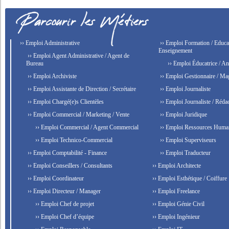
›› Emploi Administrative
›› Emploi Formation / Educat
Enseignement
›› Emploi Agent Administrative / Agent de
Bureau
›› Emploi Éducatrice / An
›› Emploi Archiviste
›› Emploi Gestionnaire / Ma
›› Emploi Assistante de Direction / Secrétaire
›› Emploi Journaliste
›› Emploi Chargé(e)s Clientèles
›› Emploi Journaliste / Rédac
›› Emploi Commercial / Marketing / Vente
›› Emploi Juridique
›› Emploi Commercial / Agent Commercial
›› Emploi Ressources Huma
›› Emploi Technico-Commercial
›› Emploi Superviseurs
›› Emploi Comptabilité - Finance
›› Emploi Traducteur
›› Emploi Conseillers / Consultants
›› Emploi Architecte
›› Emploi Coordinateur
›› Emploi Esthétique / Coiffure
›› Emploi Directeur / Manager
›› Emploi Freelance
›› Emploi Chef de projet
›› Emploi Génie Civil
›› Emploi Chef d’équipe
›› Emploi Ingénieur