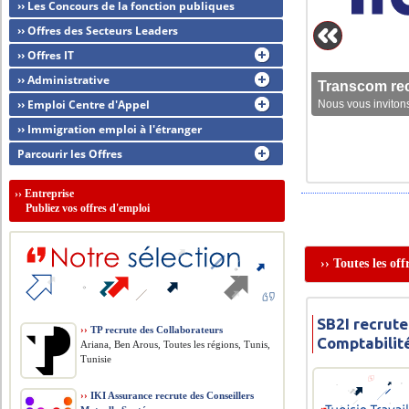
›› Les Concours de la fonction publiques
›› Offres des Secteurs Leaders
›› Offres IT
›› Administrative
Transcom rec
›› Emploi Centre d'Appel
Nous vous invitons
›› Immigration emploi à l'étranger
Parcourir les Offres
››
Entreprise
Publiez vos offres d'emploi
›› Toutes les of
SB2I recrute
››
TP recrute des Collaborateurs
Comptabilit
Ariana, Ben Arous, Toutes les régions, Tunis,
Tunisie
››
IKI Assurance recrute des Conseillers