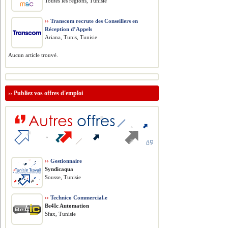
Toutes les régions, Tunisie
››
Transcom recrute des Conseillers en
Réception d’Appels
Ariana, Tunis, Tunisie
Aucun article trouvé.
››
Publiez vos offres d'emploi
››
Gestionnaire
Syndicaqua
Sousse, Tunisie
››
Technico Commercial.e
Be4Ic Automation
Sfax, Tunisie