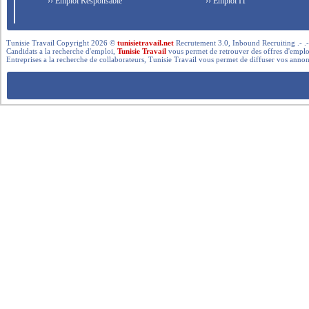
›› Emploi Responsable
›› Emploi IT
Tunisie Travail Copyright 2026 ©
tunisietravail.net
Recrutement 3.0, Inbound Recruiting .- .-.. --- 
Candidats a la recherche d'emploi,
Tunisie Travail
vous permet de retrouver des offres d'emploi 
Entreprises a la recherche de collaborateurs, Tunisie Travail vous permet de diffuser vos annon