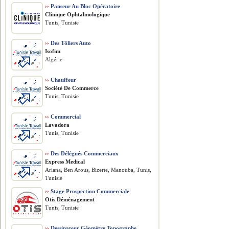
››
Panseur Au Bloc Opératoire
Clinique Ophtalmologique
Tunis, Tunisie
››
Des Tôliers Auto
Isofim
Algérie
››
Chauffeur
Société De Commerce
Tunis, Tunisie
››
Commercial
Lavadora
Tunis, Tunisie
››
Des Délégués Commerciaux
Express Medical
Ariana, Ben Arous, Bizerte, Manouba, Tunis,
Tunisie
››
Stage Prospection Commerciale
Otis Déménagement
Tunis, Tunisie
››
Dessinateur Géomètre Topographe