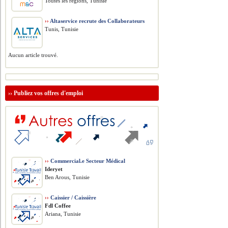
Toutes les régions, Tunisie
››
Altaservice recrute des Collaborateurs
Tunis, Tunisie
Aucun article trouvé.
››
Publiez vos offres d'emploi
››
Commercial.e Secteur Médical
Ideryet
Ben Arous, Tunisie
››
Caissier / Caissière
Fdl Coffee
Ariana, Tunisie