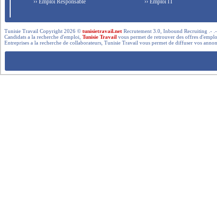
›› Emploi Responsable
›› Emploi IT
Tunisie Travail Copyright 2026 ©
tunisietravail.net
Recrutement 3.0, Inbound Recruiting .- .-.. --- 
Candidats a la recherche d'emploi,
Tunisie Travail
vous permet de retrouver des offres d'emploi 
Entreprises a la recherche de collaborateurs, Tunisie Travail vous permet de diffuser vos annon