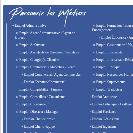
›› Emploi Administrative
›› Emploi Formation / Educat
Enseignement
›› Emploi Agent Administrative / Agent de
Bureau
›› Emploi Éducatrice / An
›› Emploi Archiviste
›› Emploi Gestionnaire / Ma
›› Emploi Assistante de Direction / Secrétaire
›› Emploi Journaliste
›› Emploi Chargé(e)s Clientèles
›› Emploi Journaliste / Rédac
›› Emploi Commercial / Marketing / Vente
›› Emploi Juridique
›› Emploi Commercial / Agent Commercial
›› Emploi Ressources Huma
›› Emploi Technico-Commercial
›› Emploi Superviseurs
›› Emploi Comptabilité - Finance
›› Emploi Traducteur
›› Emploi Conseillers / Consultants
›› Emploi Architecte
›› Emploi Coordinateur
›› Emploi Esthétique / Coiffure
›› Emploi Directeur / Manager
›› Emploi Freelance
›› Emploi Chef de projet
›› Emploi Génie Civil
›› Emploi Chef d’équipe
›› Emploi Ingénieur