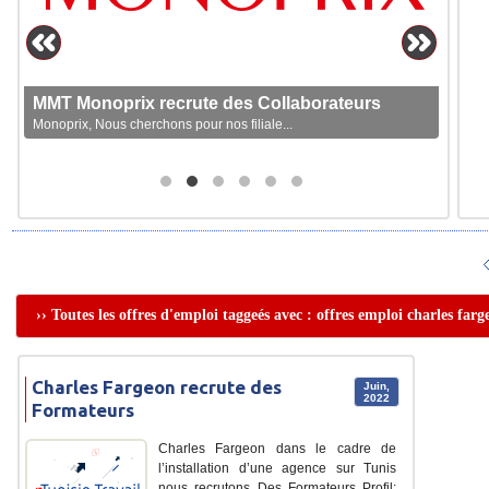
MMT Monoprix recrute des Collaborateurs
Monoprix, Nous cherchons pour nos filiale...
›› Toutes les offres d'emploi taggeés avec : offres emploi charles farg
Charles Fargeon recrute des
Juin,
2022
Formateurs
Charles Fargeon dans le cadre de
l’installation d’une agence sur Tunis
nous recrutons Des Formateurs Profil: