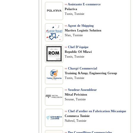
››
Assistante E-commerce
Polariva
Tunis, Tunisie
››
Agent de Shipping
Maritex Logistic Solution
Sfax, Tunisie
››
Chef D’équipe
Republic Of Mlawi
Tunis, Tunisie
››
Chargé Commercial
Training &Amp; Engineering Group
Tunis, Tunisie
››
Soudeur Assembleur
Métal Précision
Sousse, Tunisie
››
Chef d’atelier en Fabrication Mécanique
Commeca Tunisie
Nabeul, Tunisie
››
Des Conseillères Commerciales