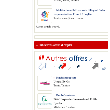
Ariana, Tunis, Tunisie
››
Multinational MC recrute Bilingual Sales
Representatives French / English
Toutes les régions, Tunisie
Aucun article trouvé.
››
Publiez vos offres d'emploi
››
Kinésithérapeute
Utopia By Gs
Tunis, Tunisie
››
Des Infirmier.es
Pôle Hospitalier International Echifa
Djerba
Médenine, Tunisie