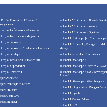
› Emploi Formation / Education /
›› Emploi Administrateur Base de donnée
nseignement
›› Emploi Administrateur réseaux
›› Emploi Éducatrice / Animatrice
›› Emploi Administrateur Système
› Emploi Gestionnaire / Magasinier
›› Emploi Chef de projet / Chef d’équipe
› Emploi Journaliste
›› Emploi Community Manager / Social
› Emploi Journaliste / Rédacteur / Traducteur
Manager
› Emploi Juridique
›› Emploi Conseillers / Consultants
› Emploi Ressources Humaines / RH
›› Emploi Développeur
› Emploi Superviseurs
›› Emploi Développeur .Net C# VB Java
› Emploi Traducteur
›› Emploi Développeur IOS / Développe
Android
mploi Architecte
›› Emploi Développeur Web / Intégrateur
mploi Esthétique / Coiffure
›› Emploi Infographiste / Designer / Grap
mploi Freelance
›› Emploi Ingénieur
mploi Génie Civil
›› Emploi Monteur Vidéo
mploi Ingénieur
›› Emploi SEO