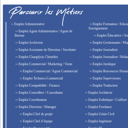
›› Emploi Administrative
›› Emploi Formation / Educat
Enseignement
›› Emploi Agent Administrative / Agent de
Bureau
›› Emploi Éducatrice / An
›› Emploi Archiviste
›› Emploi Gestionnaire / Ma
›› Emploi Assistante de Direction / Secrétaire
›› Emploi Journaliste
›› Emploi Chargé(e)s Clientèles
›› Emploi Journaliste / Rédac
›› Emploi Commercial / Marketing / Vente
›› Emploi Juridique
›› Emploi Commercial / Agent Commercial
›› Emploi Ressources Huma
›› Emploi Technico-Commercial
›› Emploi Superviseurs
›› Emploi Comptabilité - Finance
›› Emploi Traducteur
›› Emploi Conseillers / Consultants
›› Emploi Architecte
›› Emploi Coordinateur
›› Emploi Esthétique / Coiffure
›› Emploi Directeur / Manager
›› Emploi Freelance
›› Emploi Chef de projet
›› Emploi Génie Civil
›› Emploi Chef d’équipe
›› Emploi Ingénieur