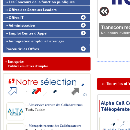
›› Les Concours de la fonction publiques
›› Offres des Secteurs Leaders
›› Offres IT
›› Administrative
Transcom rec
›› Emploi Centre d'Appel
Nous vous invitons
›› Immigration emploi à l'étranger
Parcourir les Offres
››
Entreprise
Publiez vos offres d'emploi
›› Toutes les of
Alpha Call C
››
Altaservice recrute des Collaborateurs
Téléopérateu
Tunis, Tunisie
››
Monoprix recrute des Collaborateurs