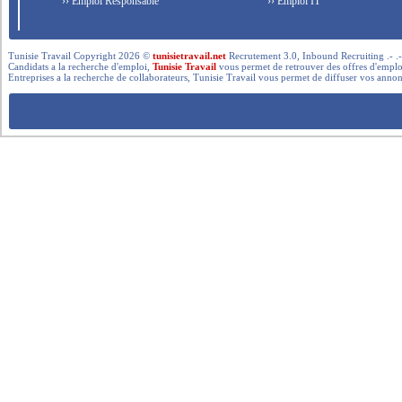
›› Emploi Responsable
›› Emploi IT
Tunisie Travail Copyright 2026 ©
tunisietravail.net
Recrutement 3.0, Inbound Recruiting .- .-.. --- 
Candidats a la recherche d'emploi,
Tunisie Travail
vous permet de retrouver des offres d'emploi 
Entreprises a la recherche de collaborateurs, Tunisie Travail vous permet de diffuser vos annon