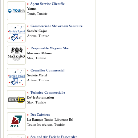
››
Agent Service Clientèle
Youna
Tunis, Tunisie
››
Commercial.e Showroom Sanitaire
Société Cojas
Ariana, Tunisie
››
Responsable Magasin Sfax
Mazzaro Milano
Sfax, Tunisie
››
Conseiller Commercial
Société Matel
Ariana, Tunisie
››
Technico Commercial.e
Be4Ic Automation
Sfax, Tunisie
››
Des Caissiers
La Banque Tuniso Libyenne Btl
Toutes les régions, Tunisie
››
Sea and Air Freight Forwarder