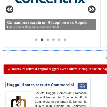
Concentrix recrute en Réception des Appels
Une success story dans le service client !
›› Toutes les offres d'emploi taggeés avec : offres d’emploi société h
Haggui Homes recrute Commercial
Avr,
2022
Société Haggui Homes de Promotion
Immobilière recrute Commercial Profil
Commercial(e) sur terrain (à Sahloul 4),
titulaire d’un diplôme en Commerce,