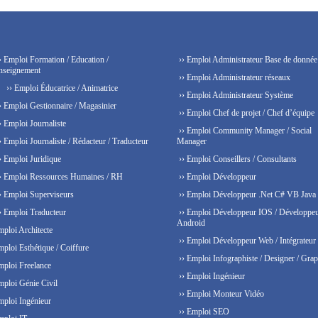
› Emploi Formation / Education /
›› Emploi Administrateur Base de donnée
nseignement
›› Emploi Administrateur réseaux
›› Emploi Éducatrice / Animatrice
›› Emploi Administrateur Système
› Emploi Gestionnaire / Magasinier
›› Emploi Chef de projet / Chef d’équipe
› Emploi Journaliste
›› Emploi Community Manager / Social
› Emploi Journaliste / Rédacteur / Traducteur
Manager
› Emploi Juridique
›› Emploi Conseillers / Consultants
› Emploi Ressources Humaines / RH
›› Emploi Développeur
› Emploi Superviseurs
›› Emploi Développeur .Net C# VB Java
› Emploi Traducteur
›› Emploi Développeur IOS / Développe
Android
mploi Architecte
›› Emploi Développeur Web / Intégrateur
mploi Esthétique / Coiffure
›› Emploi Infographiste / Designer / Grap
mploi Freelance
›› Emploi Ingénieur
mploi Génie Civil
›› Emploi Monteur Vidéo
mploi Ingénieur
›› Emploi SEO