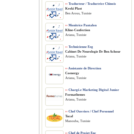
››
Traducteur / Traductrice Chinois
Kroki Plast
Ben Arous, Tunisie
››
Monitrice Pantalon
Kline-Confection
Ariana, Tunisie
››
Technicienne Eeg
Cabinet De Neurologie Dr Ben Achour
Ariana, Tunisie
››
Assistante de Direction
Coenergy
Ariana, Tunisie
››
Chargé.e Marketing Digital Junior
Formathemes
Ariana, Tunisie
››
Chef Ouvriers / Chef Personnel
Tucal
Manouba, Tunisie
››
Chef de Projet Epc