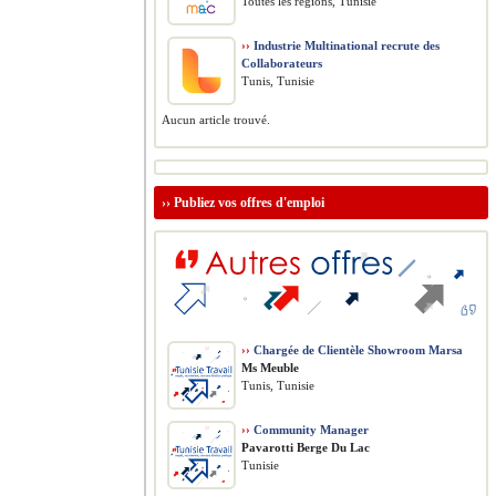
Toutes les régions, Tunisie
››
Industrie Multinational recrute des
Collaborateurs
Tunis, Tunisie
Aucun article trouvé.
››
Publiez vos offres d'emploi
››
Chargée de Clientèle Showroom Marsa
Ms Meuble
Tunis, Tunisie
››
Community Manager
Pavarotti Berge Du Lac
Tunisie