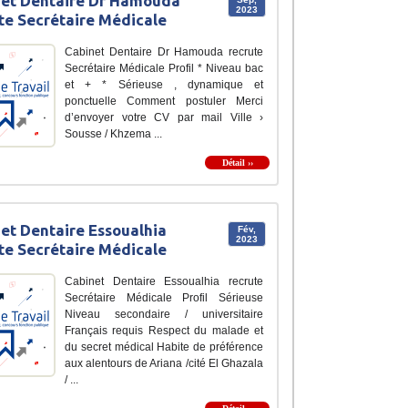
et Dentaire Dr Hamouda
2023
te Secrétaire Médicale
Cabinet Dentaire Dr Hamouda recrute
Secrétaire Médicale Profil * Niveau bac
et + * Sérieuse , dynamique et
ponctuelle Comment postuler Merci
d’envoyer votre CV par mail Ville ›
Sousse / Khzema ...
Détail ››
et Dentaire Essoualhia
Fév,
2023
te Secrétaire Médicale
Cabinet Dentaire Essoualhia recrute
Secrétaire Médicale Profil Sérieuse
Niveau secondaire / universitaire
Français requis Respect du malade et
du secret médical Habite de préférence
aux alentours de Ariana /cité El Ghazala
/ ...