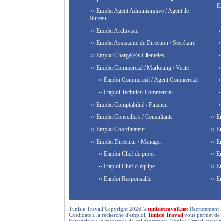
E
›› Emploi Agent Administrative / Agent de
Bureau
›› Emploi Archiviste
›
›› Emploi Assistante de Direction / Secrétaire
›
›› Emploi Chargé(e)s Clientèles
›
›› Emploi Commercial / Marketing / Vente
›
›› Emploi Commercial / Agent Commercial
›
›› Emploi Technico-Commercial
›
›› Emploi Comptabilité - Finance
›
›› Emploi Conseillers / Consultants
›› E
›› Emploi Coordinateur
›› E
›› Emploi Directeur / Manager
›› E
›› Emploi Chef de projet
›› E
›› Emploi Chef d’équipe
›› E
›› Emploi Responsable
›› E
Tunisie Travail Copyright 2026 ©
tunisietravail.net
Recrutement 3.0,
Candidats a la recherche d'emploi,
Tunisie Travail
vous permet de re
Entreprises a la recherche de collaborateurs, Tunisie Travail vous 