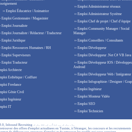
nseignement
›› Emploi Administrateur réseaux
›› Emploi Éducatrice / Animatrice
›› Emploi Administrateur Système
› Emploi Gestionnaire / Magasinier
›› Emploi Chef de projet / Chef d’équipe
› Emploi Journaliste
›› Emploi Community Manager / Social
› Emploi Journaliste / Rédacteur / Traducteur
Manager
› Emploi Juridique
›› Emploi Conseillers / Consultants
› Emploi Ressources Humaines / RH
›› Emploi Développeur
› Emploi Superviseurs
›› Emploi Développeur .Net C# VB Java
› Emploi Traducteur
›› Emploi Développeur IOS / Développe
Android
mploi Architecte
›› Emploi Développeur Web / Intégrateur
mploi Esthétique / Coiffure
›› Emploi Infographiste / Designer / Grap
mploi Freelance
›› Emploi Ingénieur
mploi Génie Civil
›› Emploi Monteur Vidéo
mploi Ingénieur
›› Emploi SEO
mploi IT
›› Emploi Technicien
 Inbound Recruiting .- .-.. --- ..- .. / -.- .... .- .-.. . -..
trouver des offres d'emploi actualisees en Tunisie, à l'étranger, les concours et les recrutements 
permet de diffuser vos annonces d'emploi et de retrouver les profils qui vous convient.