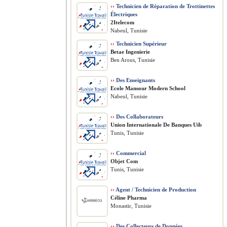
››
Technicien de Réparation de Trottinettes
Électriques
2Itelecom
Nabeul, Tunisie
››
Technicien Supérieur
Betae Ingenierie
Ben Arous, Tunisie
››
Des Enseignants
Ecole Mansour Modern School
Nabeul, Tunisie
››
Des Collaborateurs
Union Internationale De Banques Uib
Tunis, Tunisie
››
Commercial
Objet Com
Tunis, Tunisie
››
Agent / Technicien de Production
Céline Pharma
Monastir, Tunisie
››
Des Collecteurs de Données