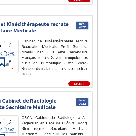
Détail ››
et Kinésithérapeute recrute
Déc,
2022
taire Médicale
Cabinet de Kinésithérapeute recrute
Secrétaire Médicale Profil Sérieuse
Niveau bac / 3 ème secondaire
Français requis Savoir manipuler les
outils de Bureautique (Excel Word)
Respect du malade et du secret médical
Habite ...
Détail ››
Cabinet de Radiologie
Nov,
2022
te Secrétaire Médicale
CRCM Cabinet de Radiologie à Ain
Zaghouan en Face de l’Hôpital Mongi
Slim recrute Secrétaire Médicale
Missions: – Accueillir les patients –