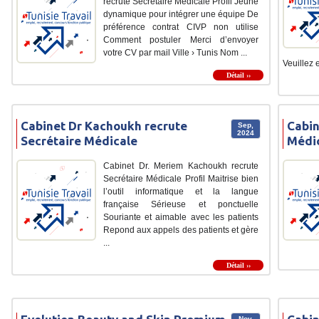
recrute Secrétaire Médicale Profil Jeune
dynamique pour intégrer une équipe De
préférence contrat CIVP non utilise
Comment postuler Merci d’envoyer
votre CV par mail Ville › Tunis Nom ...
Veuillez e
Détail ››
Cabinet Dr Kachoukh recrute
Cabin
Sep,
2024
Secrétaire Médicale
Médi
Cabinet Dr. Meriem Kachoukh recrute
Secrétaire Médicale Profil Maitrise bien
l’outil informatique et la langue
française Sérieuse et ponctuelle
Souriante et aimable avec les patients
Repond aux appels des patients et gère
...
Détail ››
Nov,