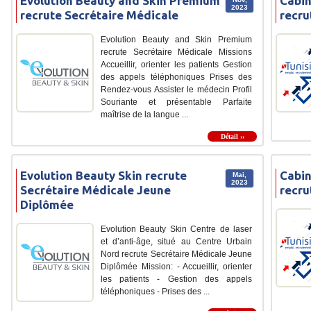
Evolution Beauty and Skin Premium
Cabin
2023
recrute Secrétaire Médicale
recru
Evolution Beauty and Skin Premium
recrute Secrétaire Médicale Missions
Accueillir, orienter les patients Gestion
des appels téléphoniques Prises des
Rendez-vous Assister le médecin Profil
Souriante et présentable Parfaite
maîtrise de la langue ...
Détail ››
Evolution Beauty Skin recrute
Cabin
Mai,
2023
Secrétaire Médicale Jeune
recru
Diplômée
Evolution Beauty Skin Centre de laser
et d’anti-âge, situé au Centre Urbain
Nord recrute Secrétaire Médicale Jeune
Diplômée Mission: - Accueillir, orienter
les patients - Gestion des appels
téléphoniques - Prises des ...