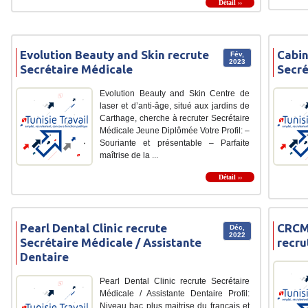
Détail ››
Evolution Beauty and Skin recrute
Cabin
Fév,
2023
Secrétaire Médicale
Secré
Evolution Beauty and Skin Centre de
laser et d’anti-âge, situé aux jardins de
Carthage, cherche à recruter Secrétaire
Médicale Jeune Diplômée Votre Profil: –
Souriante et présentable – Parfaite
maîtrise de la ...
Détail ››
Pearl Dental Clinic recrute
CRCM 
Déc,
2022
Secrétaire Médicale / Assistante
recru
Dentaire
Pearl Dental Clinic recrute Secrétaire
Médicale / Assistante Dentaire Profil:
Niveau bac plus maitrise du francais et