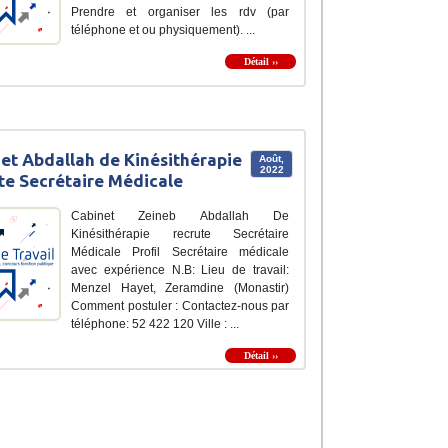
Prendre et organiser les rdv (par
téléphone et ou physiquement). ...
Détail ››
et Abdallah de Kinésithérapie
Août,
2022
te Secrétaire Médicale
Cabinet Zeineb Abdallah De
Kinésithérapie recrute Secrétaire
Médicale Profil Secrétaire médicale
avec expérience N.B: Lieu de travail:
Menzel Hayet, Zeramdine (Monastir)
Comment postuler : Contactez-nous par
téléphone: 52 422 120 Ville : ...
Détail ››