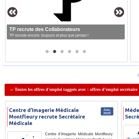
TP recrute des Collaborateurs
TP recrute encore, toujours et plus que jamais !
›› Toutes les offres d'emploi taggeés avec : offres d’emploi secrétaire
Centre d’Imagerie Médicale
Médec
Juin,
2025
Montfleury recrute Secrétaire
Secré
Médicale
Centre d’Imagerie Médicale Montfleury