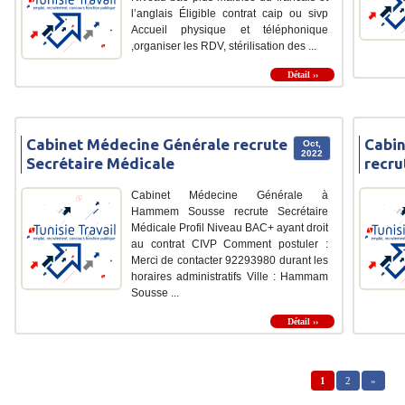
l’anglais Éligible contrat caip ou sivp
Accueil physique et téléphonique
,organiser les RDV, stérilisation des ...
Détail ››
Cabinet Médecine Générale recrute
Cabin
Oct,
2022
Secrétaire Médicale
recru
Cabinet Médecine Générale à
Hammem Sousse recrute Secrétaire
Médicale Profil Niveau BAC+ ayant droit
au contrat CIVP Comment postuler :
Merci de contacter 92293980 durant les
horaires administratifs Ville : Hammam
Sousse ...
Détail ››
1
2
»