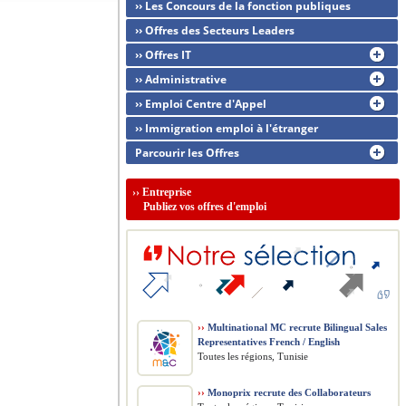
›› Les Concours de la fonction publiques
›› Offres des Secteurs Leaders
›› Offres IT
›› Administrative
›› Emploi Centre d'Appel
›› Immigration emploi à l'étranger
Parcourir les Offres
››
Entreprise
Publiez vos offres d'emploi
››
Multinational MC recrute Bilingual Sales
Representatives French / English
Toutes les régions, Tunisie
››
Monoprix recrute des Collaborateurs