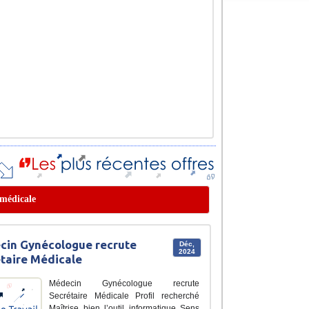
 médicale
in Gynécologue recrute
Déc,
2024
taire Médicale
Médecin Gynécologue recrute
Secrétaire Médicale Profil recherché
Maîtrise bien l’outil informatique Sens