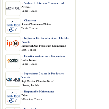
››
Architecte Intérieur / Commerciale
Archipel
Tunis, Tunisie
››
Chauffeur
Société Tunisienne Fluide
Tunis, Tunisie
››
Ingénieur Électromécanique / Chef des
Projets
​Industrial And Petroleum Engineering
Sfax, Tunisie
››
Courtier en Assurance Emprunteur
Cafpi Tunisie
Tunis, Tunisie
››
Superviseur Chaine de Production
Navale
Stgi Marine Chantier Naval
Bizerte, Tunisie
››
Responsable Maintenance
Bdpm
Médenine, Tunisie