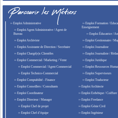
›› Emploi Administrative
›› Emploi Formation / Educat
Enseignement
›› Emploi Agent Administrative / Agent de
Bureau
›› Emploi Éducatrice / An
›› Emploi Archiviste
›› Emploi Gestionnaire / Ma
›› Emploi Assistante de Direction / Secrétaire
›› Emploi Journaliste
›› Emploi Chargé(e)s Clientèles
›› Emploi Journaliste / Rédac
›› Emploi Commercial / Marketing / Vente
›› Emploi Juridique
›› Emploi Commercial / Agent Commercial
›› Emploi Ressources Huma
›› Emploi Technico-Commercial
›› Emploi Superviseurs
›› Emploi Comptabilité - Finance
›› Emploi Traducteur
›› Emploi Conseillers / Consultants
›› Emploi Architecte
›› Emploi Coordinateur
›› Emploi Esthétique / Coiffure
›› Emploi Directeur / Manager
›› Emploi Freelance
›› Emploi Chef de projet
›› Emploi Génie Civil
›› Emploi Chef d’équipe
›› Emploi Ingénieur