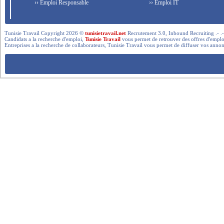
›› Emploi Responsable
›› Emploi IT
Tunisie Travail Copyright 2026 ©
tunisietravail.net
Recrutement 3.0, Inbound Recruiting .- .-.. --- 
Candidats a la recherche d'emploi,
Tunisie Travail
vous permet de retrouver des offres d'emploi 
Entreprises a la recherche de collaborateurs, Tunisie Travail vous permet de diffuser vos annon