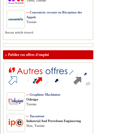
Tunis, Tunisie
››
Concentrix recrute en Réception des
Appels
Tunisie
Aucun article trouvé.
››
Publiez vos offres d'emploi
››
Graphiste Machiniste
Odesign
Tunisie
››
Tuyauteur
​Industrial And Petroleum Engineering
Sfax, Tunisie