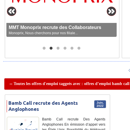
MMT Monoprix recrute des Collaborateurs
Monoprix, Nous cherchons pour nos filiale...
›› Toutes les offres d'emploi taggeés avec : offres d’emploi bamb call
Bamb Call recrute des Agents
Juin,
2022
Anglophones
Bamb Call recrute Des Agents
Anglophones En émission d’appel vers
les États Unis. Possibilité du télétravail