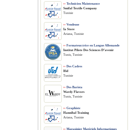
››
Technicien Maintenance
Smifal Textile Company
Tunisie
››
Vendeuse
Ia Store
Ariana, Tunisie
››
Formateur.trice en Langue Allemande
Institut Pilote Des Sciences D’avenir
Tunis, Tunisie
››
Des Cadres
Ifid
Tunisie
››
Des Barista
Wardy Flavors
Tunis, Tunisie
››
Graphiste
Hannibal Training
Ariana, Tunisie
››
Magasinier Matériels Informatiques