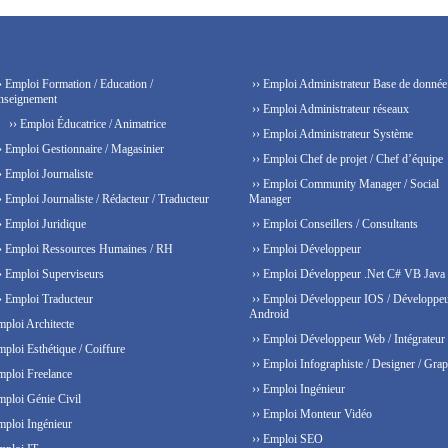
› Emploi Formation / Education /
›› Emploi Administrateur Base de donnée
nseignement
›› Emploi Administrateur réseaux
›› Emploi Éducatrice / Animatrice
›› Emploi Administrateur Système
› Emploi Gestionnaire / Magasinier
›› Emploi Chef de projet / Chef d’équipe
› Emploi Journaliste
›› Emploi Community Manager / Social
› Emploi Journaliste / Rédacteur / Traducteur
Manager
› Emploi Juridique
›› Emploi Conseillers / Consultants
› Emploi Ressources Humaines / RH
›› Emploi Développeur
› Emploi Superviseurs
›› Emploi Développeur .Net C# VB Java
› Emploi Traducteur
›› Emploi Développeur IOS / Développe
Android
mploi Architecte
›› Emploi Développeur Web / Intégrateur
mploi Esthétique / Coiffure
›› Emploi Infographiste / Designer / Grap
mploi Freelance
›› Emploi Ingénieur
mploi Génie Civil
›› Emploi Monteur Vidéo
mploi Ingénieur
›› Emploi SEO