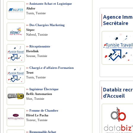
››
Assistante Achat et Logistique
Alufer
Tunis, Tunisie
Agence Immo
Secrétaire
››
Des Chargées Marketing
Sitpec
Nabeul, Tunisie
››
Réceptionniste
Hotelink
Sousse, Tunisie
››
Chargé.e d’affaires Formation
Trust
Tunis, Tunisie
Databiz recr
››
Ingénieur Électrique
Be4Ic Automation
d’Accueil
Sfax, Tunisie
››
Femme de Chambre
Hôtel Le Pacha
Tozeur, Tunisie
››
Responsable Achat