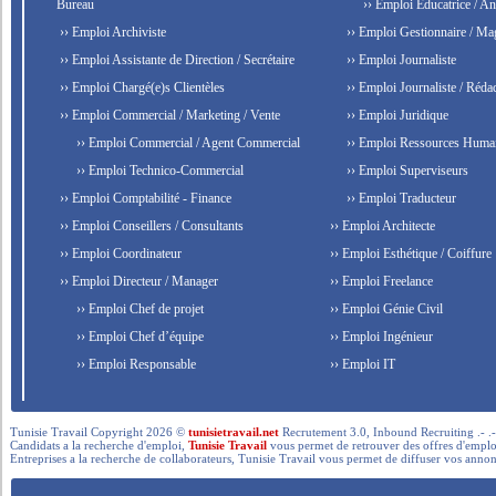
Bureau
›› Emploi Éducatrice / An
›› Emploi Archiviste
›› Emploi Gestionnaire / Ma
›› Emploi Assistante de Direction / Secrétaire
›› Emploi Journaliste
›› Emploi Chargé(e)s Clientèles
›› Emploi Journaliste / Rédac
›› Emploi Commercial / Marketing / Vente
›› Emploi Juridique
›› Emploi Commercial / Agent Commercial
›› Emploi Ressources Huma
›› Emploi Technico-Commercial
›› Emploi Superviseurs
›› Emploi Comptabilité - Finance
›› Emploi Traducteur
›› Emploi Conseillers / Consultants
›› Emploi Architecte
›› Emploi Coordinateur
›› Emploi Esthétique / Coiffure
›› Emploi Directeur / Manager
›› Emploi Freelance
›› Emploi Chef de projet
›› Emploi Génie Civil
›› Emploi Chef d’équipe
›› Emploi Ingénieur
›› Emploi Responsable
›› Emploi IT
Tunisie Travail Copyright 2026 ©
tunisietravail.net
Recrutement 3.0, Inbound Recruiting .- .-.. --- 
Candidats a la recherche d'emploi,
Tunisie Travail
vous permet de retrouver des offres d'emploi 
Entreprises a la recherche de collaborateurs, Tunisie Travail vous permet de diffuser vos annon