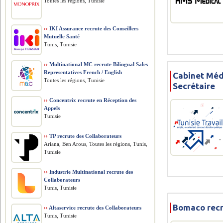
Toutes les régions, Tunisie
››
IKI Assurance recrute des Conseillers
Mutuelle Santé
Tunis, Tunisie
››
Multinational MC recrute Bilingual Sales
Representatives French / English
Cabinet Médi
Toutes les régions, Tunisie
Secrétaire
››
Concentrix recrute en Réception des
Appels
Tunisie
››
TP recrute des Collaborateurs
Ariana, Ben Arous, Toutes les régions, Tunis,
Tunisie
››
Industrie Multinational recrute des
Collaborateurs
Tunis, Tunisie
Bomaco recr
››
Altaservice recrute des Collaborateurs
Tunis, Tunisie