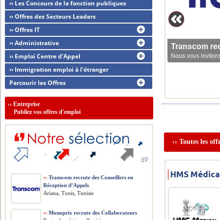
›› Les Concours de la fonction publiques
›› Offres des Secteurs Leaders
›› Offres IT
›› Administrative
Transcom rec
›› Emploi Centre d'Appel
Nous vous invitons
›› Immigration emploi à l'étranger
Parcourir les Offres
››
Entreprise
Publiez vos offres d'emploi
›› Toutes les of
HMS Médical
››
Transcom recrute des Conseillers en
Réception d’Appels
Ariana, Tunis, Tunisie
››
Monoprix recrute des Collaborateurs