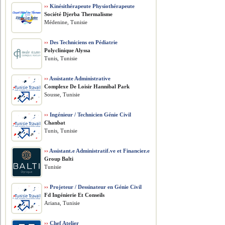
››
Kinésithérapeute Physiothérapeute
Société Djerba Thermalisme
Médenine, Tunisie
››
Des Techniciens en Pédiatrie
Polyclinique Alyssa
Tunis, Tunisie
››
Assistante Administrative
Complexe De Loisir Hannibal Park
Sousse, Tunisie
››
Ingénieur / Technicien Génie Civil
Chanbat
Tunis, Tunisie
››
Assistant.e Administratif.ve et Financier.e
Group Balti
Tunisie
››
Projeteur / Dessinateur en Génie Civil
Fd Ingénierie Et Conseils
Ariana, Tunisie
››
Chef Atelier