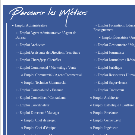
›› Emploi Administrative
›› Emploi Formation / Educat
Enseignement
›› Emploi Agent Administrative / Agent de
Bureau
›› Emploi Éducatrice / An
›› Emploi Archiviste
›› Emploi Gestionnaire / Ma
›› Emploi Assistante de Direction / Secrétaire
›› Emploi Journaliste
›› Emploi Chargé(e)s Clientèles
›› Emploi Journaliste / Rédac
›› Emploi Commercial / Marketing / Vente
›› Emploi Juridique
›› Emploi Commercial / Agent Commercial
›› Emploi Ressources Huma
›› Emploi Technico-Commercial
›› Emploi Superviseurs
›› Emploi Comptabilité - Finance
›› Emploi Traducteur
›› Emploi Conseillers / Consultants
›› Emploi Architecte
›› Emploi Coordinateur
›› Emploi Esthétique / Coiffure
›› Emploi Directeur / Manager
›› Emploi Freelance
›› Emploi Chef de projet
›› Emploi Génie Civil
›› Emploi Chef d’équipe
›› Emploi Ingénieur