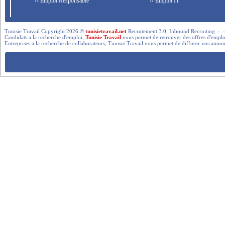
›› Emploi Responsable
›› Emploi IT
Tunisie Travail Copyright 2026 ©
tunisietravail.net
Recrutement 3.0, Inbound Recruiting .- .-.. --- 
Candidats a la recherche d'emploi,
Tunisie Travail
vous permet de retrouver des offres d'emploi 
Entreprises a la recherche de collaborateurs, Tunisie Travail vous permet de diffuser vos annon