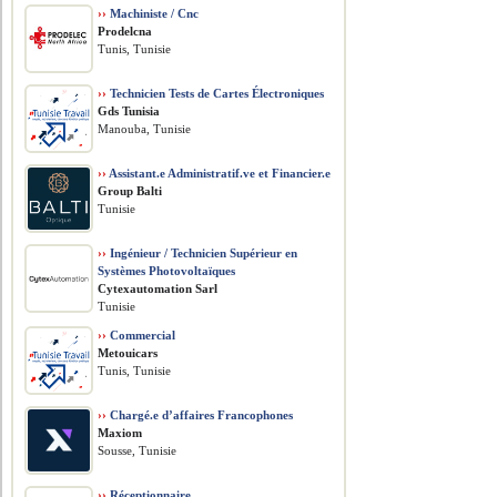
››
Machiniste / Cnc
Prodelcna
Tunis, Tunisie
››
Technicien Tests de Cartes Électroniques
Gds Tunisia
Manouba, Tunisie
››
Assistant.e Administratif.ve et Financier.e
Group Balti
Tunisie
››
Ingénieur / Technicien Supérieur en
Systèmes Photovoltaïques
Cytexautomation Sarl
Tunisie
››
Commercial
Metouicars
Tunis, Tunisie
››
Chargé.e d’affaires Francophones
Maxiom
Sousse, Tunisie
››
Réceptionnaire