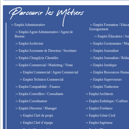
›› Emploi Administrative
›› Emploi Formation / Educat
Enseignement
›› Emploi Agent Administrative / Agent de
Bureau
›› Emploi Éducatrice / An
›› Emploi Archiviste
›› Emploi Gestionnaire / Ma
›› Emploi Assistante de Direction / Secrétaire
›› Emploi Journaliste
›› Emploi Chargé(e)s Clientèles
›› Emploi Journaliste / Rédac
›› Emploi Commercial / Marketing / Vente
›› Emploi Juridique
›› Emploi Commercial / Agent Commercial
›› Emploi Ressources Huma
›› Emploi Technico-Commercial
›› Emploi Superviseurs
›› Emploi Comptabilité - Finance
›› Emploi Traducteur
›› Emploi Conseillers / Consultants
›› Emploi Architecte
›› Emploi Coordinateur
›› Emploi Esthétique / Coiffure
›› Emploi Directeur / Manager
›› Emploi Freelance
›› Emploi Chef de projet
›› Emploi Génie Civil
›› Emploi Chef d’équipe
›› Emploi Ingénieur