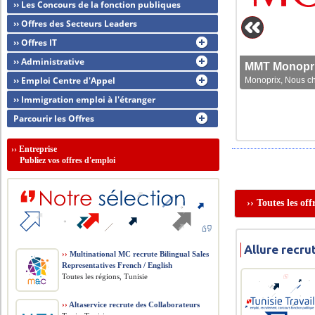
›› Les Concours de la fonction publiques
›› Offres des Secteurs Leaders
›› Offres IT
›› Administrative
MMT Monoprix
›› Emploi Centre d'Appel
Monoprix, Nous che
›› Immigration emploi à l'étranger
Parcourir les Offres
››
Entreprise
Publiez vos offres d'emploi
›› Toutes les of
Allure recr
››
Multinational MC recrute Bilingual Sales
Representatives French / English
Toutes les régions, Tunisie
››
Altaservice recrute des Collaborateurs