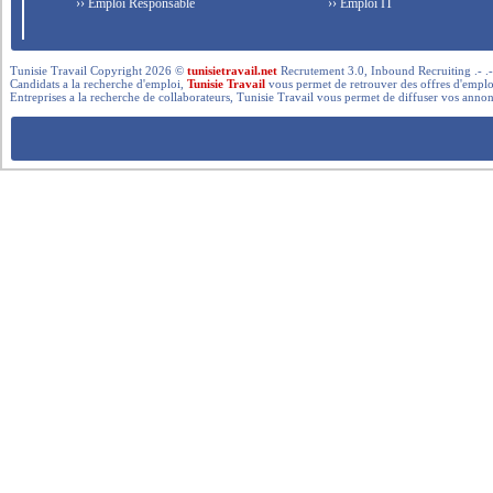
›› Emploi Responsable
›› Emploi IT
Tunisie Travail Copyright 2026 ©
tunisietravail.net
Recrutement 3.0, Inbound Recruiting .- .-.. --- 
Candidats a la recherche d'emploi,
Tunisie Travail
vous permet de retrouver des offres d'emploi 
Entreprises a la recherche de collaborateurs, Tunisie Travail vous permet de diffuser vos annon