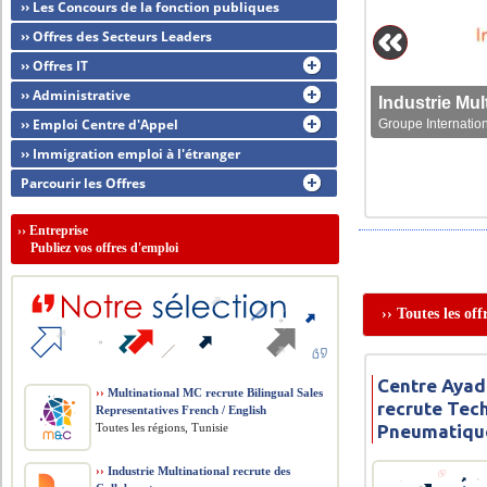
›› Les Concours de la fonction publiques
›› Offres des Secteurs Leaders
›› Offres IT
›› Administrative
›› Emploi Centre d'Appel
Groupe Internation
›› Immigration emploi à l'étranger
Parcourir les Offres
››
Entreprise
Publiez vos offres d'emploi
›› Toutes les of
Centre Ayad
››
Multinational MC recrute Bilingual Sales
recrute Tec
Representatives French / English
Toutes les régions, Tunisie
Pneumatiqu
››
Industrie Multinational recrute des