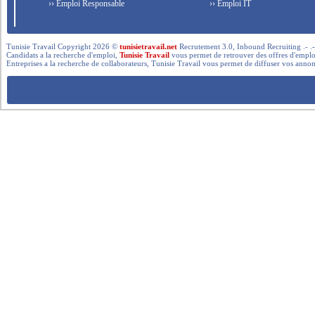
›› Emploi Responsable
›› Emploi IT
Tunisie Travail Copyright 2026 ©
tunisietravail.net
Recrutement 3.0, Inbound Recruiting .- .-.. --- 
Candidats a la recherche d'emploi,
Tunisie Travail
vous permet de retrouver des offres d'emploi 
Entreprises a la recherche de collaborateurs, Tunisie Travail vous permet de diffuser vos annon