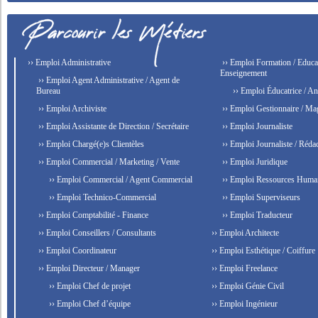
›› Emploi Administrative
›› Emploi Formation / Educat
Enseignement
›› Emploi Agent Administrative / Agent de
Bureau
›› Emploi Éducatrice / An
›› Emploi Archiviste
›› Emploi Gestionnaire / Ma
›› Emploi Assistante de Direction / Secrétaire
›› Emploi Journaliste
›› Emploi Chargé(e)s Clientèles
›› Emploi Journaliste / Rédac
›› Emploi Commercial / Marketing / Vente
›› Emploi Juridique
›› Emploi Commercial / Agent Commercial
›› Emploi Ressources Huma
›› Emploi Technico-Commercial
›› Emploi Superviseurs
›› Emploi Comptabilité - Finance
›› Emploi Traducteur
›› Emploi Conseillers / Consultants
›› Emploi Architecte
›› Emploi Coordinateur
›› Emploi Esthétique / Coiffure
›› Emploi Directeur / Manager
›› Emploi Freelance
›› Emploi Chef de projet
›› Emploi Génie Civil
›› Emploi Chef d’équipe
›› Emploi Ingénieur