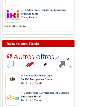
››
IKI Assurance recrute des Conseillers
Mutuelle Santé
Tunis, Tunisie
Aucun article trouvé.
››
Publiez vos offres d'emploi
››
Responsable Energétique
Société Bouzguenda Frères
Ben Arous, Tunisie
››
Commercial.e Développement Clientèle
Sunjasmin Travel
Ben Arous, Tunisie