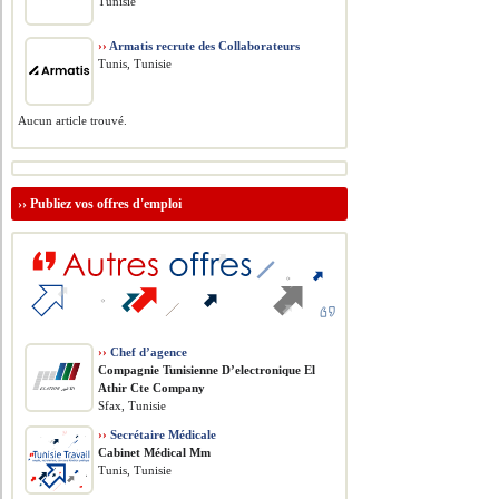
Tunisie
››
Armatis recrute des Collaborateurs
Tunis, Tunisie
Aucun article trouvé.
››
Publiez vos offres d'emploi
››
Chef d’agence
Compagnie Tunisienne D’electronique El
Athir Cte Company
Sfax, Tunisie
››
Secrétaire Médicale
Cabinet Médical Mm
Tunis, Tunisie