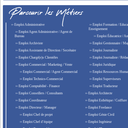
›› Emploi Administrative
›› Emploi Formation / Educat
Enseignement
›› Emploi Agent Administrative / Agent de
Bureau
›› Emploi Éducatrice / An
›› Emploi Archiviste
›› Emploi Gestionnaire / Ma
›› Emploi Assistante de Direction / Secrétaire
›› Emploi Journaliste
›› Emploi Chargé(e)s Clientèles
›› Emploi Journaliste / Rédac
›› Emploi Commercial / Marketing / Vente
›› Emploi Juridique
›› Emploi Commercial / Agent Commercial
›› Emploi Ressources Huma
›› Emploi Technico-Commercial
›› Emploi Superviseurs
›› Emploi Comptabilité - Finance
›› Emploi Traducteur
›› Emploi Conseillers / Consultants
›› Emploi Architecte
›› Emploi Coordinateur
›› Emploi Esthétique / Coiffure
›› Emploi Directeur / Manager
›› Emploi Freelance
›› Emploi Chef de projet
›› Emploi Génie Civil
›› Emploi Chef d’équipe
›› Emploi Ingénieur