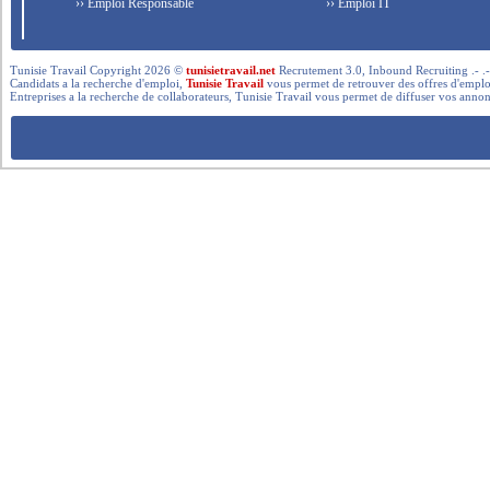
›› Emploi Responsable
›› Emploi IT
Tunisie Travail Copyright 2026 ©
tunisietravail.net
Recrutement 3.0, Inbound Recruiting .- .-.. --- 
Candidats a la recherche d'emploi,
Tunisie Travail
vous permet de retrouver des offres d'emploi 
Entreprises a la recherche de collaborateurs, Tunisie Travail vous permet de diffuser vos annon