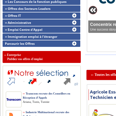
›› Les Concours de la fonction publiques
›› Offres des Secteurs Leaders
›› Offres IT
›› Administrative
Concentrix r
›› Emploi Centre d'Appel
Une success story 
›› Immigration emploi à l'étranger
Parcourir les Offres
››
Entreprise
Publiez vos offres d'emploi
›› Toutes les of
Agricole Ess
››
Transcom recrute des Conseillers en
Technicien 
Réception d’Appels
Ariana, Tunis, Tunisie
››
Industrie Multinational recrute des