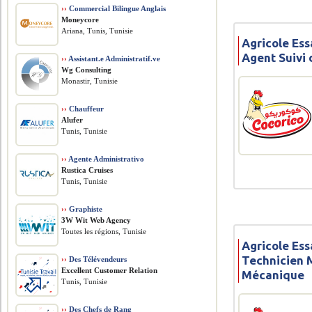
››
Commercial Bilingue Anglais
Moneycore
Ariana, Tunis, Tunisie
Agricole Ess
Agent Suivi
››
Assistant.e Administratif.ve
Wg Consulting
Monastir, Tunisie
››
Chauffeur
Alufer
Tunis, Tunisie
››
Agente Administrativo
Rustica Cruises
Tunis, Tunisie
››
Graphiste
3W Wit Web Agency
Toutes les régions, Tunisie
Agricole Ess
Technicien 
››
Des Télévendeurs
Excellent Customer Relation
Mécanique
Tunis, Tunisie
››
Des Chefs de Rang