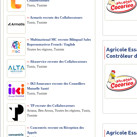
Collaborateurs
Tunis, Tunisie
››
Armatis recrute des Collaborateurs
Tunis, Tunisie
››
Multinational MC recrute Bilingual Sales
Representatives French / English
Agricole Ess
Toutes les régions, Tunisie
Contrôleur 
››
Altaservice recrute des Collaborateurs
Tunis, Tunisie
››
IKI Assurance recrute des Conseillers
Mutuelle Santé
Tunis, Tunisie
››
TP recrute des Collaborateurs
Ariana, Ben Arous, Toutes les régions, Tunis,
Tunisie
››
Concentrix recrute en Réception des
Agricole Ess
Appels