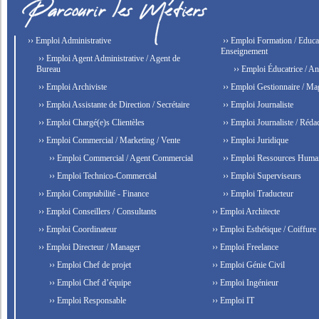
›› Emploi Administrative
›› Emploi Formation / Educat
Enseignement
›› Emploi Agent Administrative / Agent de
Bureau
›› Emploi Éducatrice / An
›› Emploi Archiviste
›› Emploi Gestionnaire / Ma
›› Emploi Assistante de Direction / Secrétaire
›› Emploi Journaliste
›› Emploi Chargé(e)s Clientèles
›› Emploi Journaliste / Rédac
›› Emploi Commercial / Marketing / Vente
›› Emploi Juridique
›› Emploi Commercial / Agent Commercial
›› Emploi Ressources Huma
›› Emploi Technico-Commercial
›› Emploi Superviseurs
›› Emploi Comptabilité - Finance
›› Emploi Traducteur
›› Emploi Conseillers / Consultants
›› Emploi Architecte
›› Emploi Coordinateur
›› Emploi Esthétique / Coiffure
›› Emploi Directeur / Manager
›› Emploi Freelance
›› Emploi Chef de projet
›› Emploi Génie Civil
›› Emploi Chef d’équipe
›› Emploi Ingénieur
›› Emploi Responsable
›› Emploi IT