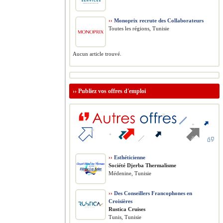
››
Monoprix recrute des Collaborateurs
Toutes les régions, Tunisie
Aucun article trouvé.
››
Publiez vos offres d'emploi
››
Esthéticienne
Société Djerba Thermalisme
Médenine, Tunisie
››
Des Conseillers Francophones en
Croisières
Rustica Cruises
Tunis, Tunisie