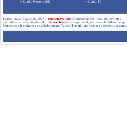
›› Emploi Responsable
›› Emploi IT
Tunisie Travail Copyright 2026 ©
tunisietravail.net
Recrutement 3.0, Inbound Recruiting .- .-.. --- 
Candidats a la recherche d'emploi,
Tunisie Travail
vous permet de retrouver des offres d'emploi 
Entreprises a la recherche de collaborateurs, Tunisie Travail vous permet de diffuser vos annon