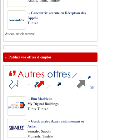
Ariana, Tunis, Tunisie
››
Concentrix recrute en Réception des
Appels
Tunisie
Aucun article trouvé.
››
Publiez vos offres d'emploi
››
Bim Modeleur
My Digital Buildings
Tunis, Tunisie
››
Gestionnaire Approvisionnement et
Achat
Somalec Supply
Monastir, Tunisie