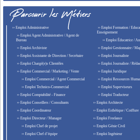
›› Emploi Administrative
›› Emploi Formation / Educat
Enseignement
›› Emploi Agent Administrative / Agent de
Bureau
›› Emploi Éducatrice / An
›› Emploi Archiviste
›› Emploi Gestionnaire / Ma
›› Emploi Assistante de Direction / Secrétaire
›› Emploi Journaliste
›› Emploi Chargé(e)s Clientèles
›› Emploi Journaliste / Rédac
›› Emploi Commercial / Marketing / Vente
›› Emploi Juridique
›› Emploi Commercial / Agent Commercial
›› Emploi Ressources Huma
›› Emploi Technico-Commercial
›› Emploi Superviseurs
›› Emploi Comptabilité - Finance
›› Emploi Traducteur
›› Emploi Conseillers / Consultants
›› Emploi Architecte
›› Emploi Coordinateur
›› Emploi Esthétique / Coiffure
›› Emploi Directeur / Manager
›› Emploi Freelance
›› Emploi Chef de projet
›› Emploi Génie Civil
›› Emploi Chef d’équipe
›› Emploi Ingénieur