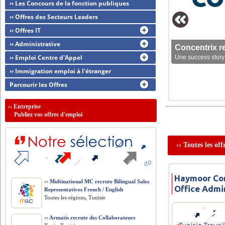
›› Les Concours de la fonction publiques
›› Offres des Secteurs Leaders
›› Offres IT
›› Administrative
Concentrix r
›› Emploi Centre d'Appel
Une success story 
›› Immigration emploi à l'étranger
Parcourir les Offres
››
Entreprise
Publiez vos offres d'emploi
›› Toutes les of
Haymoor Cons
››
Multinational MC recrute Bilingual Sales
Office Admi
Representatives French / English
Toutes les régions, Tunisie
››
Armatis recrute des Collaborateurs