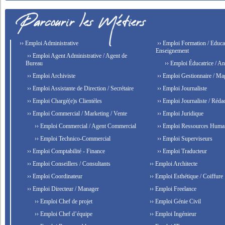
›› Emploi Administrative
›› Emploi Formation / Educat
Enseignement
›› Emploi Agent Administrative / Agent de
Bureau
›› Emploi Éducatrice / An
›› Emploi Archiviste
›› Emploi Gestionnaire / Ma
›› Emploi Assistante de Direction / Secrétaire
›› Emploi Journaliste
›› Emploi Chargé(e)s Clientèles
›› Emploi Journaliste / Rédac
›› Emploi Commercial / Marketing / Vente
›› Emploi Juridique
›› Emploi Commercial / Agent Commercial
›› Emploi Ressources Huma
›› Emploi Technico-Commercial
›› Emploi Superviseurs
›› Emploi Comptabilité - Finance
›› Emploi Traducteur
›› Emploi Conseillers / Consultants
›› Emploi Architecte
›› Emploi Coordinateur
›› Emploi Esthétique / Coiffure
›› Emploi Directeur / Manager
›› Emploi Freelance
›› Emploi Chef de projet
›› Emploi Génie Civil
›› Emploi Chef d’équipe
›› Emploi Ingénieur