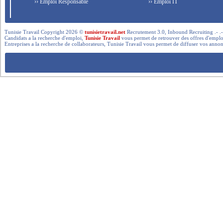
›› Emploi Responsable
›› Emploi IT
Tunisie Travail Copyright 2026 ©
tunisietravail.net
Recrutement 3.0, Inbound Recruiting .- .-.. --- 
Candidats a la recherche d'emploi,
Tunisie Travail
vous permet de retrouver des offres d'emploi 
Entreprises a la recherche de collaborateurs, Tunisie Travail vous permet de diffuser vos annon