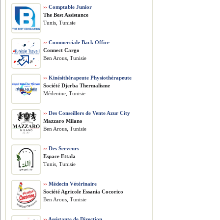
››
Comptable Junior
The Best Assistance
Tunis, Tunisie
››
Commerciale Back Office
Connect Cargo
Ben Arous, Tunisie
››
Kinésithérapeute Physiothérapeute
Société Djerba Thermalisme
Médenine, Tunisie
››
Des Conseillers de Vente Azur City
Mazzaro Milano
Ben Arous, Tunisie
››
Des Serveurs
Espace Ettala
Tunis, Tunisie
››
Médecin Vétérinaire
Société Agricole Essania Cocorico
Ben Arous, Tunisie
››
Assistante de Direction