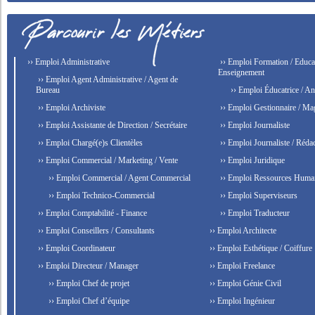
›› Emploi Administrative
›› Emploi Formation / Educat
Enseignement
›› Emploi Agent Administrative / Agent de
Bureau
›› Emploi Éducatrice / An
›› Emploi Archiviste
›› Emploi Gestionnaire / Ma
›› Emploi Assistante de Direction / Secrétaire
›› Emploi Journaliste
›› Emploi Chargé(e)s Clientèles
›› Emploi Journaliste / Rédac
›› Emploi Commercial / Marketing / Vente
›› Emploi Juridique
›› Emploi Commercial / Agent Commercial
›› Emploi Ressources Huma
›› Emploi Technico-Commercial
›› Emploi Superviseurs
›› Emploi Comptabilité - Finance
›› Emploi Traducteur
›› Emploi Conseillers / Consultants
›› Emploi Architecte
›› Emploi Coordinateur
›› Emploi Esthétique / Coiffure
›› Emploi Directeur / Manager
›› Emploi Freelance
›› Emploi Chef de projet
›› Emploi Génie Civil
›› Emploi Chef d’équipe
›› Emploi Ingénieur