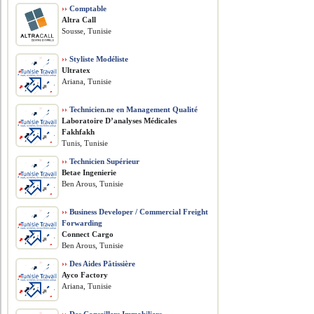
››
Comptable
Altra Call
Sousse, Tunisie
››
Styliste Modéliste
Ultratex
Ariana, Tunisie
››
Technicien.ne en Management Qualité
Laboratoire D’analyses Médicales
Fakhfakh
Tunis, Tunisie
››
Technicien Supérieur
Betae Ingenierie
Ben Arous, Tunisie
››
Business Developer / Commercial Freight
Forwarding
Connect Cargo
Ben Arous, Tunisie
››
Des Aides Pâtissière
Ayco Factory
Ariana, Tunisie