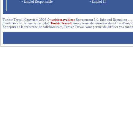
›› Emploi Responsable
›› Emploi IT
Tunisie Travail Copyright 2026 ©
tunisietravail.net
Recrutement 3.0, Inbound Recruiting .- .-.. --- 
Candidats a la recherche d'emploi,
Tunisie Travail
vous permet de retrouver des offres d'emploi 
Entreprises a la recherche de collaborateurs, Tunisie Travail vous permet de diffuser vos annon