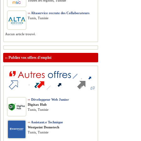
Toutes les régions, Tunisie
››
Altaservice recrute des Collaborateurs
Tunis, Tunisie
Aucun article trouvé.
››
Publiez vos offres d'emploi
››
Développeur Web Junior
Digitax Hub
Tunis, Tunisie
››
Assistant.e Technique
Westpoint Domotech
Tunis, Tunisie