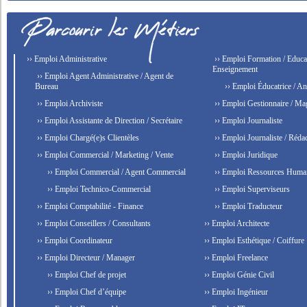
›› Emploi Administrative
›› Emploi Formation / Educat
Enseignement
›› Emploi Agent Administrative / Agent de
Bureau
›› Emploi Éducatrice / An
›› Emploi Archiviste
›› Emploi Gestionnaire / Ma
›› Emploi Assistante de Direction / Secrétaire
›› Emploi Journaliste
›› Emploi Chargé(e)s Clientèles
›› Emploi Journaliste / Rédac
›› Emploi Commercial / Marketing / Vente
›› Emploi Juridique
›› Emploi Commercial / Agent Commercial
›› Emploi Ressources Huma
›› Emploi Technico-Commercial
›› Emploi Superviseurs
›› Emploi Comptabilité - Finance
›› Emploi Traducteur
›› Emploi Conseillers / Consultants
›› Emploi Architecte
›› Emploi Coordinateur
›› Emploi Esthétique / Coiffure
›› Emploi Directeur / Manager
›› Emploi Freelance
›› Emploi Chef de projet
›› Emploi Génie Civil
›› Emploi Chef d’équipe
›› Emploi Ingénieur