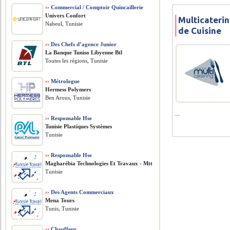
››
Commercial / Comptoir Quincaillerie
Univers Confort
Multicateri
Nabeul, Tunisie
de Cuisine
››
Des Chefs d’agence Junior
La Banque Tuniso Libyenne Btl
Toutes les régions, Tunisie
››
Métrologue
Hermess Polymers
Ben Arous, Tunisie
...
››
Responsable Hse
Tunisie Plastiques Systèmes
Tunisie
››
Responsable Hse
Magharébia Technologies Et Travaux - Mtt
Tunisie
››
Des Agents Commerciaux
Mena Tours
Tunis, Tunisie
››
Chauffeur