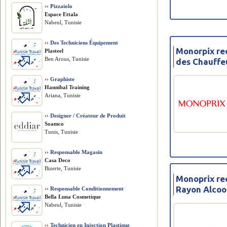
››
Pizzaiolo
Espace Ettala
Nabeul, Tunisie
››
Des Techniciens Équipement
Monorpix re
Plasteel
Ben Arous, Tunisie
des Chauffe
››
Graphiste
Hannibal Training
Ariana, Tunisie
››
Designer / Créateur de Produit
Soamco
Tunis, Tunisie
››
Responsable Magasin
Casa Deco
Bizerte, Tunisie
Monoprix rec
Rayon Alcoo
››
Responsable Conditionnement
Bella Luna Cosmetique
Nabeul, Tunisie
››
Technicien en Injection Plastique