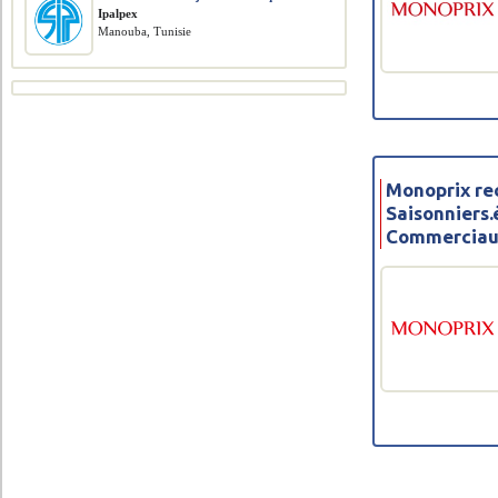
Ipalpex
Manouba, Tunisie
Monoprix re
Saisonniers.
Commerciaux