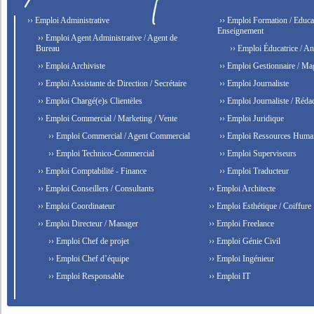
›› Emploi Administrative
›› Emploi Formation / Educat
Enseignement
›› Emploi Agent Administrative / Agent de
Bureau
›› Emploi Éducatrice / An
›› Emploi Archiviste
›› Emploi Gestionnaire / Ma
›› Emploi Assistante de Direction / Secrétaire
›› Emploi Journaliste
›› Emploi Chargé(e)s Clientèles
›› Emploi Journaliste / Rédac
›› Emploi Commercial / Marketing / Vente
›› Emploi Juridique
›› Emploi Commercial / Agent Commercial
›› Emploi Ressources Huma
›› Emploi Technico-Commercial
›› Emploi Superviseurs
›› Emploi Comptabilité - Finance
›› Emploi Traducteur
›› Emploi Conseillers / Consultants
›› Emploi Architecte
›› Emploi Coordinateur
›› Emploi Esthétique / Coiffure
›› Emploi Directeur / Manager
›› Emploi Freelance
›› Emploi Chef de projet
›› Emploi Génie Civil
›› Emploi Chef d’équipe
›› Emploi Ingénieur
›› Emploi Responsable
›› Emploi IT