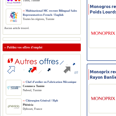
Tunis, Tunisie
Monogros re
››
Multinational MC recrute Bilingual Sales
Poids Lourd
Representatives French / English
Toutes les régions, Tunisie
Aucun article trouvé.
››
Publiez vos offres d'emploi
Monoprix re
Rayon Banli
››
Chef d’atelier en Fabrication Mécanique
Commeca Tunisie
Nabeul, Tunisie
››
Chirurgien Général / Hpb
Phénicia
Djibouti, France