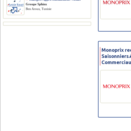
Groupe Sphinx
Ben Arous, Tunisie
Monoprix re
Saisonniers.
Commerciaux