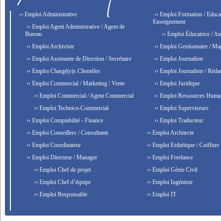
›› Emploi Administrative
›› Emploi Formation / Educat
Enseignement
›› Emploi Agent Administrative / Agent de
Bureau
›› Emploi Éducatrice / An
›› Emploi Archiviste
›› Emploi Gestionnaire / Ma
›› Emploi Assistante de Direction / Secrétaire
›› Emploi Journaliste
›› Emploi Chargé(e)s Clientèles
›› Emploi Journaliste / Rédac
›› Emploi Commercial / Marketing / Vente
›› Emploi Juridique
›› Emploi Commercial / Agent Commercial
›› Emploi Ressources Huma
›› Emploi Technico-Commercial
›› Emploi Superviseurs
›› Emploi Comptabilité - Finance
›› Emploi Traducteur
›› Emploi Conseillers / Consultants
›› Emploi Architecte
›› Emploi Coordinateur
›› Emploi Esthétique / Coiffure
›› Emploi Directeur / Manager
›› Emploi Freelance
›› Emploi Chef de projet
›› Emploi Génie Civil
›› Emploi Chef d’équipe
›› Emploi Ingénieur
›› Emploi Responsable
›› Emploi IT