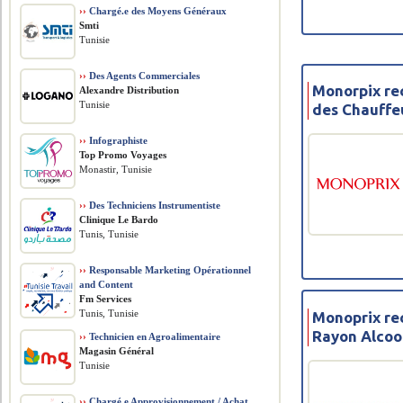
››
Chargé.e des Moyens Généraux
Smti
Tunisie
››
Des Agents Commerciales
Monorpix re
Alexandre Distribution
Tunisie
des Chauffe
››
Infographiste
Top Promo Voyages
Monastir, Tunisie
››
Des Techniciens Instrumentiste
Clinique Le Bardo
Tunis, Tunisie
››
Responsable Marketing Opérationnel
and Content
Fm Services
Tunis, Tunisie
Monoprix rec
Rayon Alcoo
››
Technicien en Agroalimentaire
Magasin Général
Tunisie
››
Chargé.e Approvisionnement / Achat