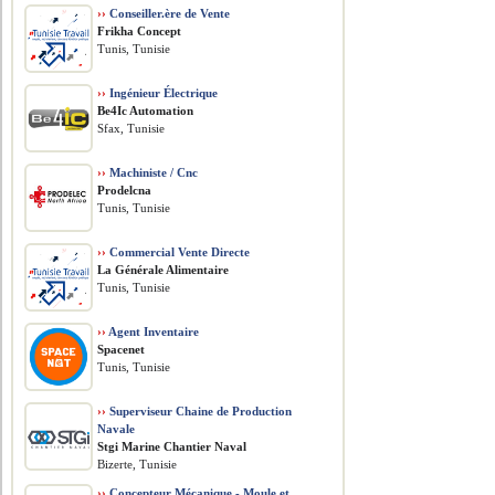
››
Conseiller.ère de Vente
Frikha Concept
Tunis, Tunisie
››
Ingénieur Électrique
Be4Ic Automation
Sfax, Tunisie
››
Machiniste / Cnc
Prodelcna
Tunis, Tunisie
››
Commercial Vente Directe
La Générale Alimentaire
Tunis, Tunisie
››
Agent Inventaire
Spacenet
Tunis, Tunisie
››
Superviseur Chaine de Production
Navale
Stgi Marine Chantier Naval
Bizerte, Tunisie
››
Concepteur Mécanique - Moule et