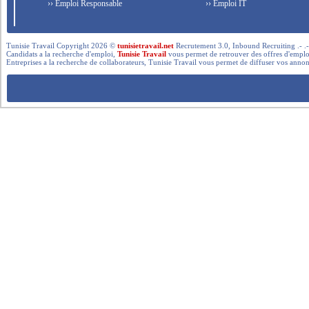
›› Emploi Responsable
›› Emploi IT
Tunisie Travail Copyright 2026 ©
tunisietravail.net
Recrutement 3.0, Inbound Recruiting .- .-.. --- 
Candidats a la recherche d'emploi,
Tunisie Travail
vous permet de retrouver des offres d'emploi 
Entreprises a la recherche de collaborateurs, Tunisie Travail vous permet de diffuser vos annon