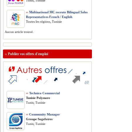
Tunis, Tunisie
››
Multinational MC recrute Bilingual Sales
Representatives French / English
Toutes les régions, Tunisie
Aucun article trouvé.
››
Publiez vos offres d'emploi
››
Technico Commercial
Tunisie Polymere
Tunis, Tunisie
››
Community Manager
Groupe Sogefoires
Tunis, Tunisie