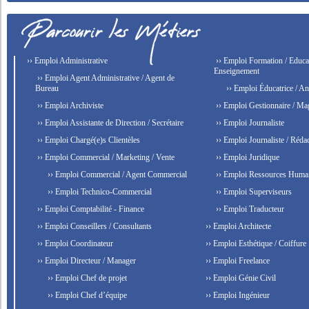
›› Emploi Administrative
›› Emploi Formation / Educat
Enseignement
›› Emploi Agent Administrative / Agent de
Bureau
›› Emploi Éducatrice / An
›› Emploi Archiviste
›› Emploi Gestionnaire / Ma
›› Emploi Assistante de Direction / Secrétaire
›› Emploi Journaliste
›› Emploi Chargé(e)s Clientèles
›› Emploi Journaliste / Rédac
›› Emploi Commercial / Marketing / Vente
›› Emploi Juridique
›› Emploi Commercial / Agent Commercial
›› Emploi Ressources Huma
›› Emploi Technico-Commercial
›› Emploi Superviseurs
›› Emploi Comptabilité - Finance
›› Emploi Traducteur
›› Emploi Conseillers / Consultants
›› Emploi Architecte
›› Emploi Coordinateur
›› Emploi Esthétique / Coiffure
›› Emploi Directeur / Manager
›› Emploi Freelance
›› Emploi Chef de projet
›› Emploi Génie Civil
›› Emploi Chef d’équipe
›› Emploi Ingénieur