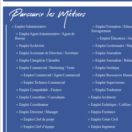
›› Emploi Administrative
›› Emploi Formation / Educat
Enseignement
›› Emploi Agent Administrative / Agent de
Bureau
›› Emploi Éducatrice / An
›› Emploi Archiviste
›› Emploi Gestionnaire / Ma
›› Emploi Assistante de Direction / Secrétaire
›› Emploi Journaliste
›› Emploi Chargé(e)s Clientèles
›› Emploi Journaliste / Rédac
›› Emploi Commercial / Marketing / Vente
›› Emploi Juridique
›› Emploi Commercial / Agent Commercial
›› Emploi Ressources Huma
›› Emploi Technico-Commercial
›› Emploi Superviseurs
›› Emploi Comptabilité - Finance
›› Emploi Traducteur
›› Emploi Conseillers / Consultants
›› Emploi Architecte
›› Emploi Coordinateur
›› Emploi Esthétique / Coiffure
›› Emploi Directeur / Manager
›› Emploi Freelance
›› Emploi Chef de projet
›› Emploi Génie Civil
›› Emploi Chef d’équipe
›› Emploi Ingénieur