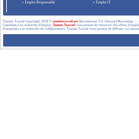
›› Emploi Responsable
›› Emploi IT
Tunisie Travail Copyright 2026 ©
tunisietravail.net
Recrutement 3.0, Inbound Recruiting .- .-.. --- 
Candidats a la recherche d'emploi,
Tunisie Travail
vous permet de retrouver des offres d'emploi 
Entreprises a la recherche de collaborateurs, Tunisie Travail vous permet de diffuser vos annon