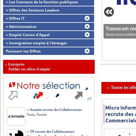
›› Les Concours de la fonction publiques
›› Offres des Secteurs Leaders
›› Offres IT
›› Administrative
Transcom rec
›› Emploi Centre d'Appel
Nous vous invitons
›› Immigration emploi à l'étranger
Parcourir les Offres
››
Entreprise
Publiez vos offres d'emploi
›› Toutes les of
Micro Infor
››
Armatis recrute des Collaborateurs
recrute des 
Tunis, Tunisie
Commercial
››
TP recrute des Collaborateurs