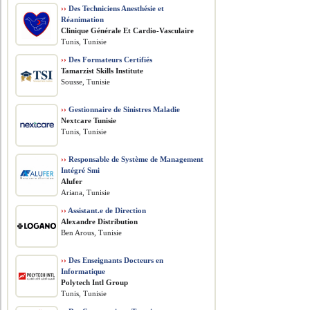
››
Des Techniciens Anesthésie et
Réanimation
Clinique Générale Et Cardio-Vasculaire
Tunis, Tunisie
››
Des Formateurs Certifiés
Tamarzist Skills Institute
Sousse, Tunisie
››
Gestionnaire de Sinistres Maladie
Nextcare Tunisie
Tunis, Tunisie
››
Responsable de Système de Management
Intégré Smi
Alufer
Ariana, Tunisie
››
Assistant.e de Direction
Alexandre Distribution
Ben Arous, Tunisie
››
Des Enseignants Docteurs en
Informatique
Polytech Intl Group
Tunis, Tunisie