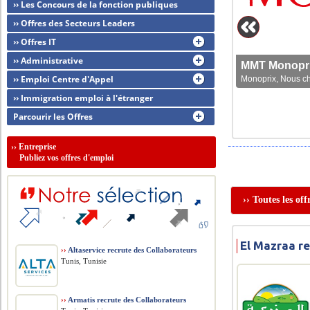
›› Les Concours de la fonction publiques
›› Offres des Secteurs Leaders
›› Offres IT
›› Administrative
MMT Monoprix
›› Emploi Centre d'Appel
Monoprix, Nous che
›› Immigration emploi à l'étranger
Parcourir les Offres
››
Entreprise
Publiez vos offres d'emploi
›› Toutes les of
El Mazraa r
››
Altaservice recrute des Collaborateurs
Tunis, Tunisie
››
Armatis recrute des Collaborateurs