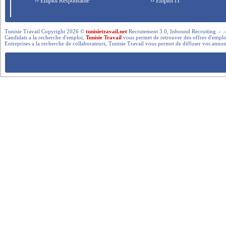
›› Emploi Responsable
›› Emploi IT
Tunisie Travail Copyright 2026 ©
tunisietravail.net
Recrutement 3.0, Inbound Recruiting .- .-.. --- 
Candidats a la recherche d'emploi,
Tunisie Travail
vous permet de retrouver des offres d'emploi 
Entreprises a la recherche de collaborateurs, Tunisie Travail vous permet de diffuser vos annon