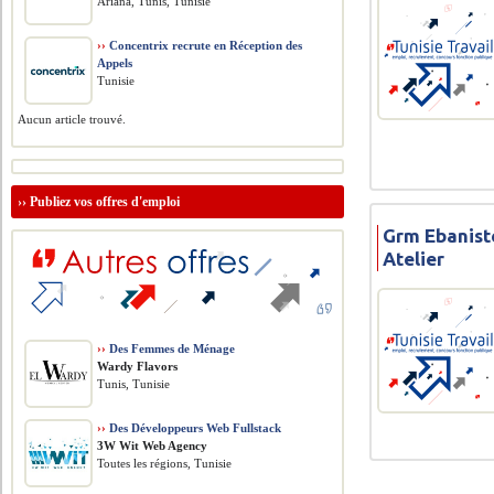
Ariana, Tunis, Tunisie
››
Concentrix recrute en Réception des
Appels
Tunisie
Aucun article trouvé.
››
Publiez vos offres d'emploi
Grm Ebanist
Atelier
››
Des Femmes de Ménage
Wardy Flavors
Tunis, Tunisie
››
Des Développeurs Web Fullstack
3W Wit Web Agency
Toutes les régions, Tunisie