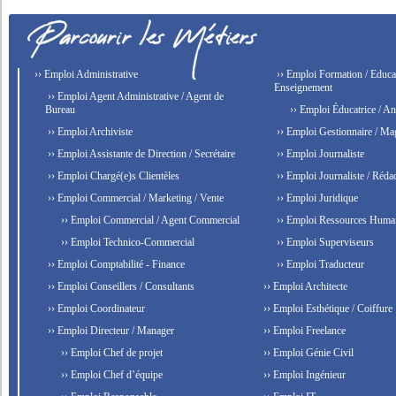
›› Emploi Administrative
›› Emploi Formation / Educat
Enseignement
›› Emploi Agent Administrative / Agent de
Bureau
›› Emploi Éducatrice / An
›› Emploi Archiviste
›› Emploi Gestionnaire / Ma
›› Emploi Assistante de Direction / Secrétaire
›› Emploi Journaliste
›› Emploi Chargé(e)s Clientèles
›› Emploi Journaliste / Rédac
›› Emploi Commercial / Marketing / Vente
›› Emploi Juridique
›› Emploi Commercial / Agent Commercial
›› Emploi Ressources Huma
›› Emploi Technico-Commercial
›› Emploi Superviseurs
›› Emploi Comptabilité - Finance
›› Emploi Traducteur
›› Emploi Conseillers / Consultants
›› Emploi Architecte
›› Emploi Coordinateur
›› Emploi Esthétique / Coiffure
›› Emploi Directeur / Manager
›› Emploi Freelance
›› Emploi Chef de projet
›› Emploi Génie Civil
›› Emploi Chef d’équipe
›› Emploi Ingénieur