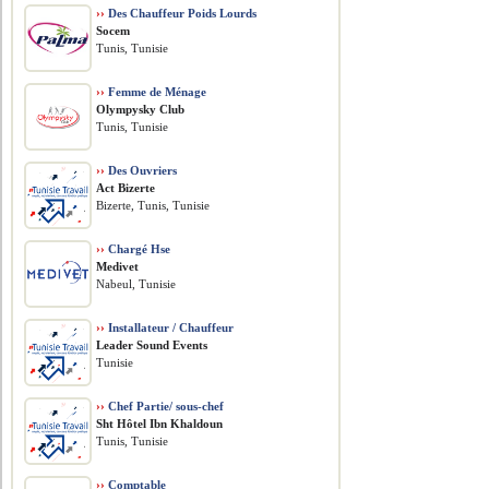
››
Des Chauffeur Poids Lourds
Socem
Tunis, Tunisie
››
Femme de Ménage
Olympysky Club
Tunis, Tunisie
››
Des Ouvriers
Act Bizerte
Bizerte, Tunis, Tunisie
››
Chargé Hse
Medivet
Nabeul, Tunisie
››
Installateur / Chauffeur
Leader Sound Events
Tunisie
››
Chef Partie/ sous-chef
Sht Hôtel Ibn Khaldoun
Tunis, Tunisie
››
Comptable