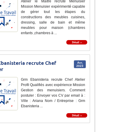
Atelier le Maître recrute Menuisier
Mission Menuisier expérimenté capable
de gérer tout les étapes du
constructions des meubles cuisines,
dressing, salle de bain et même
meubles pour maison (chambres
enfants ,chambres à ...
Détail ››
banisteria recrute Chef
Avr,
2023
er
Grm Ebanisteria recrute Chef Atelier
Profil Qualifiés avec expérience Mission
Gestion des menuisiers. Comment
postuler : Envoyer vos CV par email à :
Ville : Ariana Nom / Entreprise : Grm
Ebanisteria ...
Détail ››