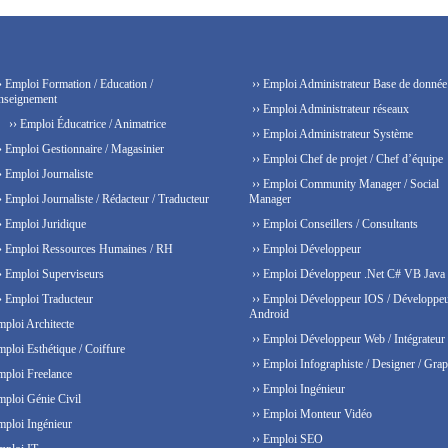
› Emploi Formation / Education /
›› Emploi Administrateur Base de donnée
nseignement
›› Emploi Administrateur réseaux
›› Emploi Éducatrice / Animatrice
›› Emploi Administrateur Système
› Emploi Gestionnaire / Magasinier
›› Emploi Chef de projet / Chef d’équipe
› Emploi Journaliste
›› Emploi Community Manager / Social
› Emploi Journaliste / Rédacteur / Traducteur
Manager
› Emploi Juridique
›› Emploi Conseillers / Consultants
› Emploi Ressources Humaines / RH
›› Emploi Développeur
› Emploi Superviseurs
›› Emploi Développeur .Net C# VB Java
› Emploi Traducteur
›› Emploi Développeur IOS / Développe
Android
mploi Architecte
›› Emploi Développeur Web / Intégrateur
mploi Esthétique / Coiffure
›› Emploi Infographiste / Designer / Grap
mploi Freelance
›› Emploi Ingénieur
mploi Génie Civil
›› Emploi Monteur Vidéo
mploi Ingénieur
›› Emploi SEO