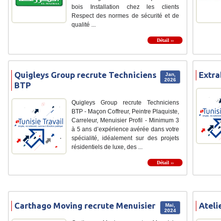
bois Installation chez les clients
Respect des normes de sécurité et de
qualité ...
Détail ››
Quigleys Group recrute Techniciens
Extra
Jan,
2026
BTP
Quigleys Group recrute Techniciens
BTP - Maçon Coffreur, Peintre Plaquiste,
Carreleur, Menuisier Profil - Minimum 3
à 5 ans d’expérience avérée dans votre
spécialité, idéalement sur des projets
résidentiels de luxe, des ...
Détail ››
Carthago Moving recrute Menuisier
Ateli
Mai,
2024