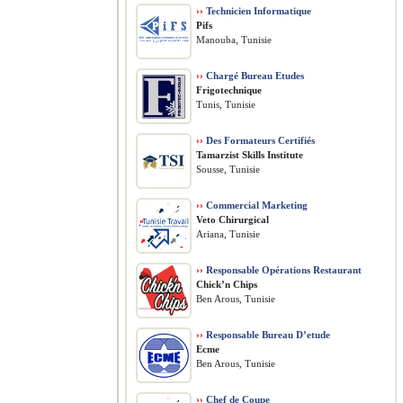
››
Technicien Informatique
Pifs
Manouba, Tunisie
››
Chargé Bureau Etudes
Frigotechnique
Tunis, Tunisie
››
Des Formateurs Certifiés
Tamarzist Skills Institute
Sousse, Tunisie
››
Commercial Marketing
Veto Chirurgical
Ariana, Tunisie
››
Responsable Opérations Restaurant
Chick’n Chips
Ben Arous, Tunisie
››
Responsable Bureau D’etude
Ecme
Ben Arous, Tunisie
››
Chef de Coupe