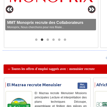
MMT Monoprix recrute des Collaborateurs
Monoprix, Nous cherchons pour nos filiale...
›› Toutes les offres d'emploi taggeés avec : menuisier recrute
El Mazraa recrute Menuisier
Afric
Mai,
2026
El Mazraa recrute Menuisier Missions
principales Lecture et interprétation des
plans techniques Découpe,
assemblage et finition des pièces en