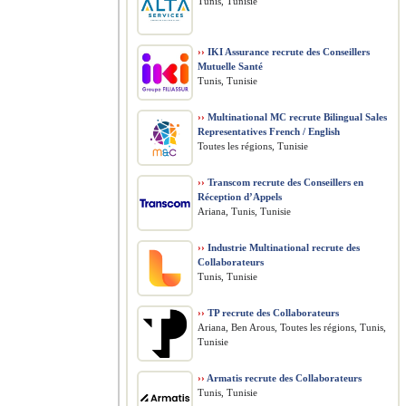
Tunis, Tunisie
››
IKI Assurance recrute des Conseillers
Mutuelle Santé
Tunis, Tunisie
››
Multinational MC recrute Bilingual Sales
Representatives French / English
Toutes les régions, Tunisie
››
Transcom recrute des Conseillers en
Réception d’Appels
Ariana, Tunis, Tunisie
››
Industrie Multinational recrute des
Collaborateurs
Tunis, Tunisie
››
TP recrute des Collaborateurs
Ariana, Ben Arous, Toutes les régions, Tunis,
Tunisie
››
Armatis recrute des Collaborateurs
Tunis, Tunisie