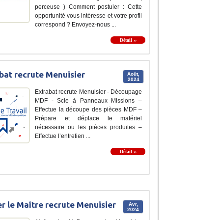
perceuse ) Comment postuler : Cette
opportunité vous intéresse et votre profil
correspond ? Envoyez-nous ...
Détail ››
bat recrute Menuisier
Août,
2024
Extrabat recrute Menuisier - Découpage
MDF - Scie à Panneaux Missions –
Effectue la découpe des pièces MDF –
Prépare et déplace le matériel
nécessaire ou les pièces produites –
Effectue l’entretien ...
Détail ››
er le Maître recrute Menuisier
Avr,
2024