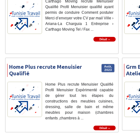
Carthago Moving recrute Menuisier
Qualifié Profil Menuisier qualifié ayant
permis de conduire Comment postuler
Merci d’envoyer votre CV par mail Ville ›
Ariana-La Charguia 1 Entreprise ›
Carthago Moving Tel / Fax ...
Détail ››
Home Plus recrute Menuisier
Grm E
Août,
2023
Qualifié
Ateli
Home Plus recrute Menuisier Qualifié
Profil Menuisier Expérimenté capable
de gérer tout les étapes du
constructions des meubles cuisines,
dressing, salle de bain et même
meubles pour maison (chambres
enfants ,chambres à ...
Détail ››