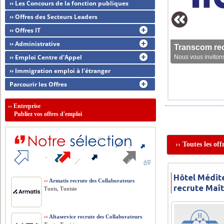
›› Les Concours de la fonction publiques
›› Offres des Secteurs Leaders
›› Offres IT
›› Administrative
Transcom rec
›› Emploi Centre d'Appel
Nous vous invitons
›› Immigration emploi à l'étranger
Parcourir les Offres
››
Entreprise
Publiez vos offres d'emploi
›› Toutes les of
Hôtel Médit
››
Armatis recrute des Collaborateurs
recrute Maît
Tunis, Tunisie
››
Altaservice recrute des Collaborateurs