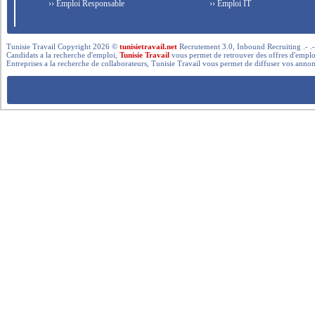
›› Emploi Responsable
›› Emploi IT
Tunisie Travail Copyright 2026 ©
tunisietravail.net
Recrutement 3.0, Inbound Recruiting .- .-.. --- 
Candidats a la recherche d'emploi,
Tunisie Travail
vous permet de retrouver des offres d'emploi 
Entreprises a la recherche de collaborateurs, Tunisie Travail vous permet de diffuser vos annon