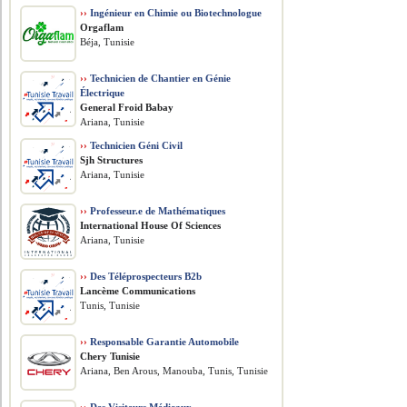
››
Ingénieur en Chimie ou Biotechnologue
Orgaflam
Béja, Tunisie
››
Technicien de Chantier en Génie
Électrique
General Froid Babay
Ariana, Tunisie
››
Technicien Géni Civil
Sjh Structures
Ariana, Tunisie
››
Professeur.e de Mathématiques
International House Of Sciences
Ariana, Tunisie
››
Des Téléprospecteurs B2b
Lancème Communications
Tunis, Tunisie
››
Responsable Garantie Automobile
Chery Tunisie
Ariana, Ben Arous, Manouba, Tunis, Tunisie