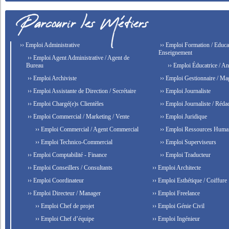
›› Emploi Administrative
›› Emploi Formation / Educat
Enseignement
›› Emploi Agent Administrative / Agent de
Bureau
›› Emploi Éducatrice / An
›› Emploi Archiviste
›› Emploi Gestionnaire / Ma
›› Emploi Assistante de Direction / Secrétaire
›› Emploi Journaliste
›› Emploi Chargé(e)s Clientèles
›› Emploi Journaliste / Rédac
›› Emploi Commercial / Marketing / Vente
›› Emploi Juridique
›› Emploi Commercial / Agent Commercial
›› Emploi Ressources Huma
›› Emploi Technico-Commercial
›› Emploi Superviseurs
›› Emploi Comptabilité - Finance
›› Emploi Traducteur
›› Emploi Conseillers / Consultants
›› Emploi Architecte
›› Emploi Coordinateur
›› Emploi Esthétique / Coiffure
›› Emploi Directeur / Manager
›› Emploi Freelance
›› Emploi Chef de projet
›› Emploi Génie Civil
›› Emploi Chef d’équipe
›› Emploi Ingénieur