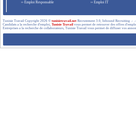
›› Emploi Responsable
›› Emploi IT
Tunisie Travail Copyright 2026 ©
tunisietravail.net
Recrutement 3.0, Inbound Recruiting .- .-.. --- 
Candidats a la recherche d'emploi,
Tunisie Travail
vous permet de retrouver des offres d'emploi 
Entreprises a la recherche de collaborateurs, Tunisie Travail vous permet de diffuser vos annon