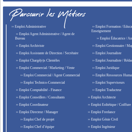
›› Emploi Administrative
›› Emploi Formation / Educat
Enseignement
›› Emploi Agent Administrative / Agent de
Bureau
›› Emploi Éducatrice / An
›› Emploi Archiviste
›› Emploi Gestionnaire / Ma
›› Emploi Assistante de Direction / Secrétaire
›› Emploi Journaliste
›› Emploi Chargé(e)s Clientèles
›› Emploi Journaliste / Rédac
›› Emploi Commercial / Marketing / Vente
›› Emploi Juridique
›› Emploi Commercial / Agent Commercial
›› Emploi Ressources Huma
›› Emploi Technico-Commercial
›› Emploi Superviseurs
›› Emploi Comptabilité - Finance
›› Emploi Traducteur
›› Emploi Conseillers / Consultants
›› Emploi Architecte
›› Emploi Coordinateur
›› Emploi Esthétique / Coiffure
›› Emploi Directeur / Manager
›› Emploi Freelance
›› Emploi Chef de projet
›› Emploi Génie Civil
›› Emploi Chef d’équipe
›› Emploi Ingénieur