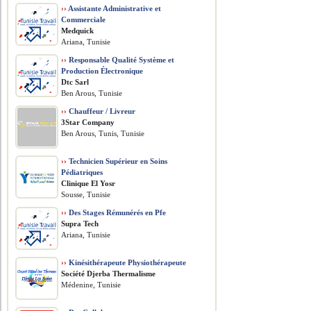
››
Assistante Administrative et
Commerciale
Medquick
Ariana, Tunisie
››
Responsable Qualité Système et
Production Électronique
Dtc Sarl
Ben Arous, Tunisie
››
Chauffeur / Livreur
3Star Company
Ben Arous, Tunis, Tunisie
››
Technicien Supérieur en Soins
Pédiatriques
Clinique El Yosr
Sousse, Tunisie
››
Des Stages Rémunérés en Pfe
Supra Tech
Ariana, Tunisie
››
Kinésithérapeute Physiothérapeute
Société Djerba Thermalisme
Médenine, Tunisie