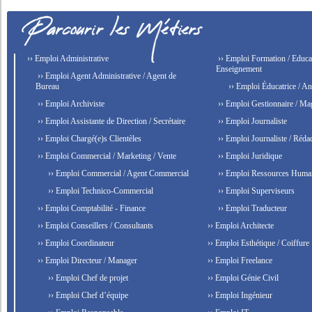
›› Emploi Administrative
›› Emploi Formation / Educat
Enseignement
›› Emploi Agent Administrative / Agent de
Bureau
›› Emploi Éducatrice / An
›› Emploi Archiviste
›› Emploi Gestionnaire / Ma
›› Emploi Assistante de Direction / Secrétaire
›› Emploi Journaliste
›› Emploi Chargé(e)s Clientèles
›› Emploi Journaliste / Rédac
›› Emploi Commercial / Marketing / Vente
›› Emploi Juridique
›› Emploi Commercial / Agent Commercial
›› Emploi Ressources Huma
›› Emploi Technico-Commercial
›› Emploi Superviseurs
›› Emploi Comptabilité - Finance
›› Emploi Traducteur
›› Emploi Conseillers / Consultants
›› Emploi Architecte
›› Emploi Coordinateur
›› Emploi Esthétique / Coiffure
›› Emploi Directeur / Manager
›› Emploi Freelance
›› Emploi Chef de projet
›› Emploi Génie Civil
›› Emploi Chef d’équipe
›› Emploi Ingénieur