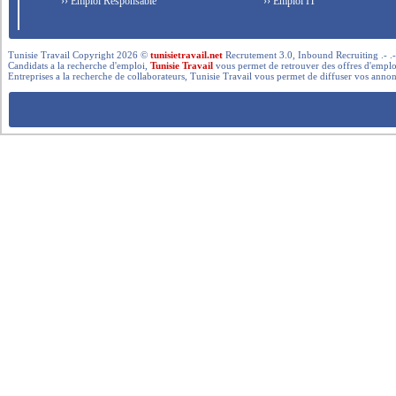
›› Emploi Responsable
›› Emploi IT
Tunisie Travail Copyright 2026 ©
tunisietravail.net
Recrutement 3.0, Inbound Recruiting .- .-.. --- 
Candidats a la recherche d'emploi,
Tunisie Travail
vous permet de retrouver des offres d'emploi 
Entreprises a la recherche de collaborateurs, Tunisie Travail vous permet de diffuser vos annon