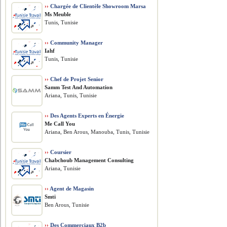
››
Chargée de Clientèle Showroom Marsa
Ms Meuble
Tunis, Tunisie
››
Community Manager
Iahf
Tunis, Tunisie
››
Chef de Projet Senior
Samm Test And Automation
Ariana, Tunis, Tunisie
››
Des Agents Experts en Énergie
Me Call You
Ariana, Ben Arous, Manouba, Tunis, Tunisie
››
Coursier
Chabchoub Management Consulting
Ariana, Tunisie
››
Agent de Magasin
Smti
Ben Arous, Tunisie
››
Des Commerciaux B2b