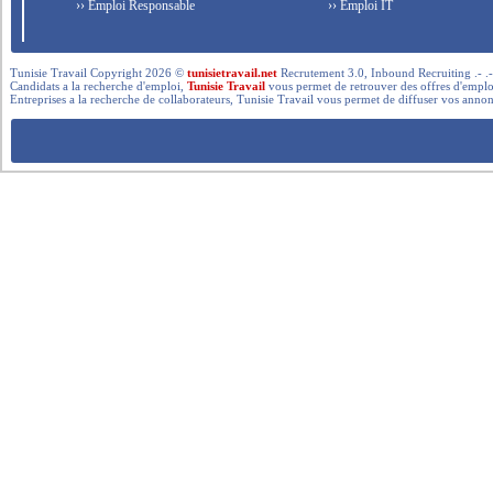
›› Emploi Responsable
›› Emploi IT
Tunisie Travail Copyright 2026 ©
tunisietravail.net
Recrutement 3.0, Inbound Recruiting .- .-.. --- 
Candidats a la recherche d'emploi,
Tunisie Travail
vous permet de retrouver des offres d'emploi 
Entreprises a la recherche de collaborateurs, Tunisie Travail vous permet de diffuser vos annon