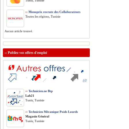
Tunis, Tunisie
››
Monoprix recrute des Collaborateurs
Toutes les régions, Tunisie
Aucun article trouvé.
››
Publiez vos offres d'emploi
››
Technicien.ne Btp
Lab21
Tunis, Tunisie
››
Technicien Mécanique Poids Lourds
Magasin Général
Tunis, Tunisie