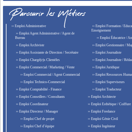
›› Emploi Administrative
›› Emploi Formation / Educat
Enseignement
›› Emploi Agent Administrative / Agent de
Bureau
›› Emploi Éducatrice / An
›› Emploi Archiviste
›› Emploi Gestionnaire / Ma
›› Emploi Assistante de Direction / Secrétaire
›› Emploi Journaliste
›› Emploi Chargé(e)s Clientèles
›› Emploi Journaliste / Rédac
›› Emploi Commercial / Marketing / Vente
›› Emploi Juridique
›› Emploi Commercial / Agent Commercial
›› Emploi Ressources Huma
›› Emploi Technico-Commercial
›› Emploi Superviseurs
›› Emploi Comptabilité - Finance
›› Emploi Traducteur
›› Emploi Conseillers / Consultants
›› Emploi Architecte
›› Emploi Coordinateur
›› Emploi Esthétique / Coiffure
›› Emploi Directeur / Manager
›› Emploi Freelance
›› Emploi Chef de projet
›› Emploi Génie Civil
›› Emploi Chef d’équipe
›› Emploi Ingénieur