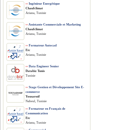
››
Ingénieur Energétique
Chaufclimat
Ariana, Tunisie
››
Assistante Commerciale et Marketing
Chaufclimat
Ariana, Tunisie
››
Formateur Autocad
Etc
Ariana, Tunisie
››
Data Engineer Senior
Databiz Tunis
Tunisie
››
Stage Gestion et Développement Site E-
commerce
Yousarssif
Nabeul, Tunisie
››
Formateur en Français de
Communication
Etc
Ariana, Tunisie