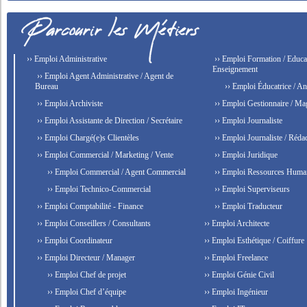
›› Emploi Administrative
›› Emploi Formation / Educat
Enseignement
›› Emploi Agent Administrative / Agent de
Bureau
›› Emploi Éducatrice / An
›› Emploi Archiviste
›› Emploi Gestionnaire / Ma
›› Emploi Assistante de Direction / Secrétaire
›› Emploi Journaliste
›› Emploi Chargé(e)s Clientèles
›› Emploi Journaliste / Rédac
›› Emploi Commercial / Marketing / Vente
›› Emploi Juridique
›› Emploi Commercial / Agent Commercial
›› Emploi Ressources Huma
›› Emploi Technico-Commercial
›› Emploi Superviseurs
›› Emploi Comptabilité - Finance
›› Emploi Traducteur
›› Emploi Conseillers / Consultants
›› Emploi Architecte
›› Emploi Coordinateur
›› Emploi Esthétique / Coiffure
›› Emploi Directeur / Manager
›› Emploi Freelance
›› Emploi Chef de projet
›› Emploi Génie Civil
›› Emploi Chef d’équipe
›› Emploi Ingénieur