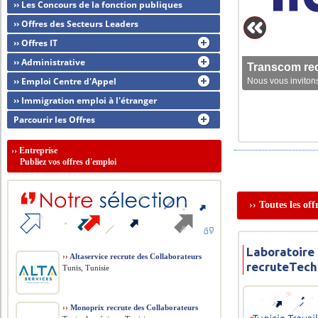
›› Les Concours de la fonction publiques
›› Offres des Secteurs Leaders
›› Offres IT
›› Administrative
Transcom rec
›› Emploi Centre d'Appel
Nous vous invitons
›› Immigration emploi à l'étranger
Parcourir les Offres
››
Entreprise
Publiez vos offres d'emploi
›› Toutes les of
Laboratoire
››
Altaservice recrute des Collaborateurs
recruteTech
Tunis, Tunisie
››
Monoprix recrute des Collaborateurs