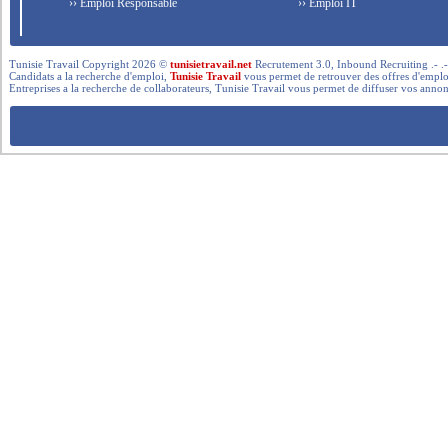
›› Emploi Responsable
›› Emploi IT
Tunisie Travail Copyright 2026 ©
tunisietravail.net
Recrutement 3.0, Inbound Recruiting .- .-.. --- 
Candidats a la recherche d'emploi,
Tunisie Travail
vous permet de retrouver des offres d'emploi 
Entreprises a la recherche de collaborateurs, Tunisie Travail vous permet de diffuser vos annon