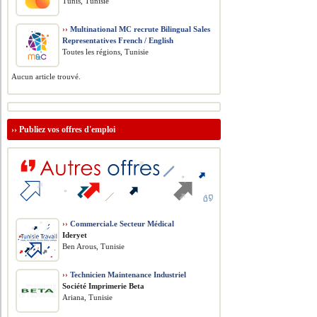
Tunis, Tunisie
››
Multinational MC recrute Bilingual Sales
Representatives French / English
Toutes les régions, Tunisie
Aucun article trouvé.
››
Publiez vos offres d'emploi
››
Commercial.e Secteur Médical
Ideryet
Ben Arous, Tunisie
››
Technicien Maintenance Industriel
Société Imprimerie Beta
Ariana, Tunisie