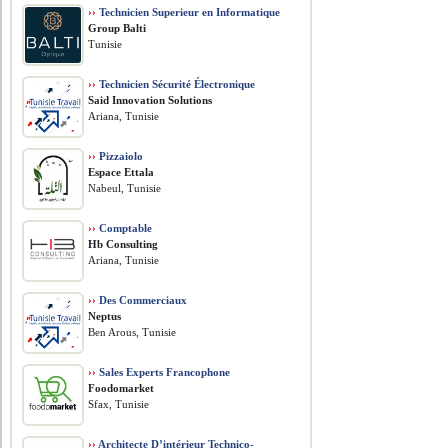
››
Technicien Superieur en Informatique
Group Balti
Tunisie
››
Technicien Sécurité Électronique
Said Innovation Solutions
Ariana, Tunisie
››
Pizzaiolo
Espace Ettala
Nabeul, Tunisie
››
Comptable
Hb Consulting
Ariana, Tunisie
››
Des Commerciaux
Neptus
Ben Arous, Tunisie
››
Sales Experts Francophone
Foodomarket
Sfax, Tunisie
››
Architecte D’intérieur Technico-