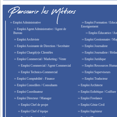
›› Emploi Administrative
›› Emploi Formation / Educat
Enseignement
›› Emploi Agent Administrative / Agent de
Bureau
›› Emploi Éducatrice / An
›› Emploi Archiviste
›› Emploi Gestionnaire / Ma
›› Emploi Assistante de Direction / Secrétaire
›› Emploi Journaliste
›› Emploi Chargé(e)s Clientèles
›› Emploi Journaliste / Rédac
›› Emploi Commercial / Marketing / Vente
›› Emploi Juridique
›› Emploi Commercial / Agent Commercial
›› Emploi Ressources Huma
›› Emploi Technico-Commercial
›› Emploi Superviseurs
›› Emploi Comptabilité - Finance
›› Emploi Traducteur
›› Emploi Conseillers / Consultants
›› Emploi Architecte
›› Emploi Coordinateur
›› Emploi Esthétique / Coiffure
›› Emploi Directeur / Manager
›› Emploi Freelance
›› Emploi Chef de projet
›› Emploi Génie Civil
›› Emploi Chef d’équipe
›› Emploi Ingénieur