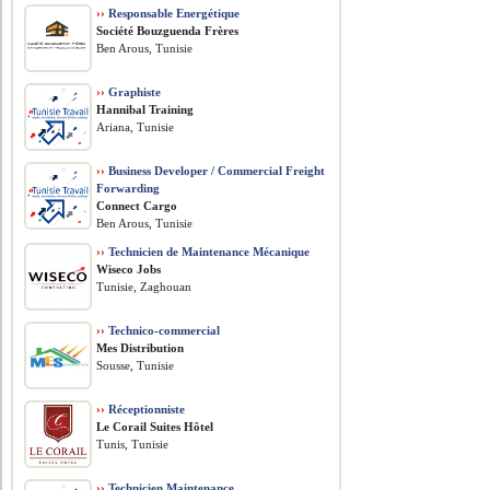
››
Responsable Energétique
Société Bouzguenda Frères
Ben Arous, Tunisie
››
Graphiste
Hannibal Training
Ariana, Tunisie
››
Business Developer / Commercial Freight
Forwarding
Connect Cargo
Ben Arous, Tunisie
››
Technicien de Maintenance Mécanique
Wiseco Jobs
Tunisie, Zaghouan
››
Technico-commercial
Mes Distribution
Sousse, Tunisie
››
Réceptionniste
Le Corail Suites Hôtel
Tunis, Tunisie
››
Technicien Maintenance