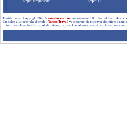
›› Emploi Responsable
›› Emploi IT
Tunisie Travail Copyright 2026 ©
tunisietravail.net
Recrutement 3.0, Inbound Recruiting .- .-.. --- 
Candidats a la recherche d'emploi,
Tunisie Travail
vous permet de retrouver des offres d'emploi 
Entreprises a la recherche de collaborateurs, Tunisie Travail vous permet de diffuser vos annon