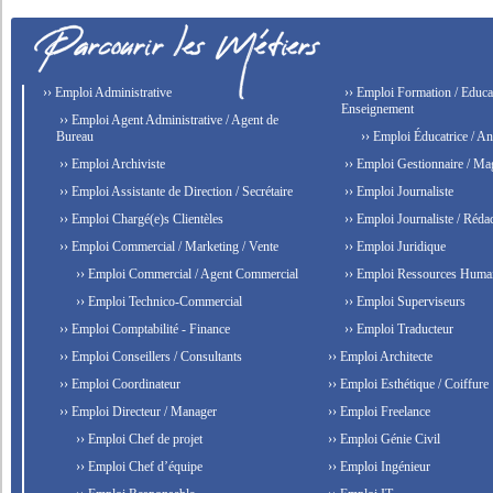
›› Emploi Administrative
›› Emploi Formation / Educat
Enseignement
›› Emploi Agent Administrative / Agent de
Bureau
›› Emploi Éducatrice / An
›› Emploi Archiviste
›› Emploi Gestionnaire / Ma
›› Emploi Assistante de Direction / Secrétaire
›› Emploi Journaliste
›› Emploi Chargé(e)s Clientèles
›› Emploi Journaliste / Rédac
›› Emploi Commercial / Marketing / Vente
›› Emploi Juridique
›› Emploi Commercial / Agent Commercial
›› Emploi Ressources Huma
›› Emploi Technico-Commercial
›› Emploi Superviseurs
›› Emploi Comptabilité - Finance
›› Emploi Traducteur
›› Emploi Conseillers / Consultants
›› Emploi Architecte
›› Emploi Coordinateur
›› Emploi Esthétique / Coiffure
›› Emploi Directeur / Manager
›› Emploi Freelance
›› Emploi Chef de projet
›› Emploi Génie Civil
›› Emploi Chef d’équipe
›› Emploi Ingénieur