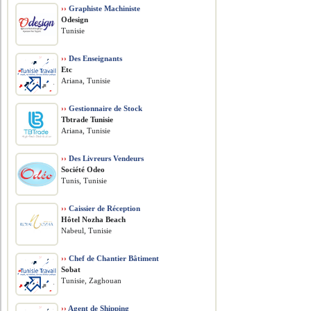
››
Graphiste Machiniste
Odesign
Tunisie
››
Des Enseignants
Etc
Ariana, Tunisie
››
Gestionnaire de Stock
Tbtrade Tunisie
Ariana, Tunisie
››
Des Livreurs Vendeurs
Société Odeo
Tunis, Tunisie
››
Caissier de Réception
Hôtel Nozha Beach
Nabeul, Tunisie
››
Chef de Chantier Bâtiment
Sobat
Tunisie, Zaghouan
››
Agent de Shipping