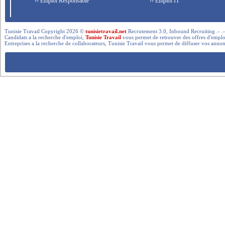
›› Emploi Responsable
›› Emploi IT
Tunisie Travail Copyright 2026 ©
tunisietravail.net
Recrutement 3.0, Inbound Recruiting .- .-.. --- 
Candidats a la recherche d'emploi,
Tunisie Travail
vous permet de retrouver des offres d'emploi 
Entreprises a la recherche de collaborateurs, Tunisie Travail vous permet de diffuser vos annon