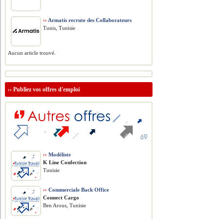
››
Armatis recrute des Collaborateurs
Tunis, Tunisie
Aucun article trouvé.
››
Publiez vos offres d'emploi
››
Modéliste
K Line Confection
Tunisie
››
Commerciale Back Office
Connect Cargo
Ben Arous, Tunisie