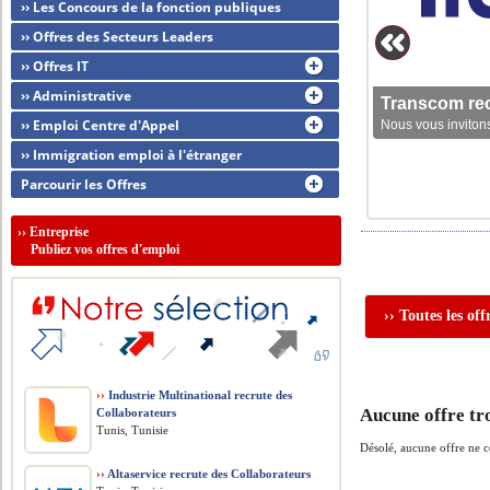
›› Les Concours de la fonction publiques
›› Offres des Secteurs Leaders
›› Offres IT
›› Administrative
Transcom rec
›› Emploi Centre d'Appel
Nous vous invitons
›› Immigration emploi à l'étranger
Parcourir les Offres
››
Entreprise
Publiez vos offres d'emploi
›› Toutes les of
››
Industrie Multinational recrute des
Aucune offre tr
Collaborateurs
Tunis, Tunisie
Désolé, aucune offre ne 
››
Altaservice recrute des Collaborateurs