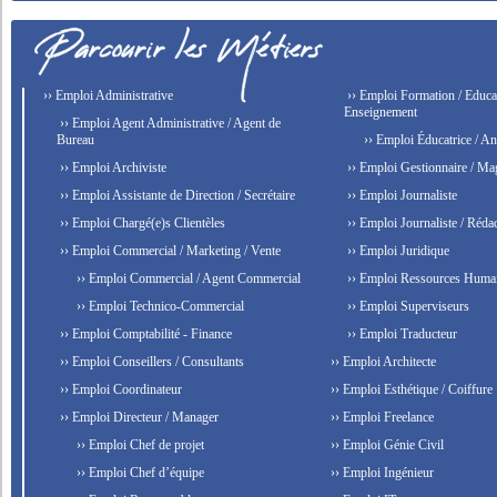
›› Emploi Administrative
›› Emploi Formation / Educat
Enseignement
›› Emploi Agent Administrative / Agent de
Bureau
›› Emploi Éducatrice / An
›› Emploi Archiviste
›› Emploi Gestionnaire / Ma
›› Emploi Assistante de Direction / Secrétaire
›› Emploi Journaliste
›› Emploi Chargé(e)s Clientèles
›› Emploi Journaliste / Rédac
›› Emploi Commercial / Marketing / Vente
›› Emploi Juridique
›› Emploi Commercial / Agent Commercial
›› Emploi Ressources Huma
›› Emploi Technico-Commercial
›› Emploi Superviseurs
›› Emploi Comptabilité - Finance
›› Emploi Traducteur
›› Emploi Conseillers / Consultants
›› Emploi Architecte
›› Emploi Coordinateur
›› Emploi Esthétique / Coiffure
›› Emploi Directeur / Manager
›› Emploi Freelance
›› Emploi Chef de projet
›› Emploi Génie Civil
›› Emploi Chef d’équipe
›› Emploi Ingénieur