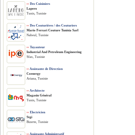
››
Des Cuisiniers
Lapero
Tunis, Tunisie
››
Des Couturières / des Couturiers
Mario Ferrari Couture Tunisia Sarl
Nabeul, Tunisie
››
Tuyauteur
​Industrial And Petroleum Engineering
Sfax, Tunisie
››
Assistante de Direction
Coenergy
Ariana, Tunisie
››
Architecte
Magasin Général
Tunis, Tunisie
››
Electricien
Stgi
Bizerte, Tunisie
››
Assistante Administratif