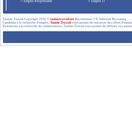
›› Emploi Responsable
›› Emploi IT
Tunisie Travail Copyright 2026 ©
tunisietravail.net
Recrutement 3.0, Inbound Recruiting .- .-.. --- 
Candidats a la recherche d'emploi,
Tunisie Travail
vous permet de retrouver des offres d'emploi 
Entreprises a la recherche de collaborateurs, Tunisie Travail vous permet de diffuser vos annon