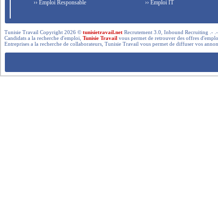
›› Emploi Responsable
›› Emploi IT
Tunisie Travail Copyright 2026 ©
tunisietravail.net
Recrutement 3.0, Inbound Recruiting .- .-.. --- 
Candidats a la recherche d'emploi,
Tunisie Travail
vous permet de retrouver des offres d'emploi 
Entreprises a la recherche de collaborateurs, Tunisie Travail vous permet de diffuser vos annon