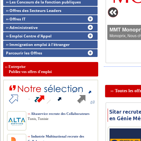
›› Les Concours de la fonction publiques
›› Offres des Secteurs Leaders
›› Offres IT
›› Administrative
MMT Monoprix
›› Emploi Centre d'Appel
Monoprix, Nous che
›› Immigration emploi à l'étranger
Parcourir les Offres
››
Entreprise
Publiez vos offres d'emploi
›› Toutes les of
Sitar recrut
››
Altaservice recrute des Collaborateurs
en Génie M
Tunis, Tunisie
››
Industrie Multinational recrute des