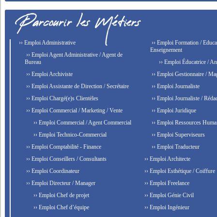
›› Emploi Administrative
›› Emploi Formation / Educat
Enseignement
›› Emploi Agent Administrative / Agent de
Bureau
›› Emploi Éducatrice / An
›› Emploi Archiviste
›› Emploi Gestionnaire / Ma
›› Emploi Assistante de Direction / Secrétaire
›› Emploi Journaliste
›› Emploi Chargé(e)s Clientèles
›› Emploi Journaliste / Rédac
›› Emploi Commercial / Marketing / Vente
›› Emploi Juridique
›› Emploi Commercial / Agent Commercial
›› Emploi Ressources Huma
›› Emploi Technico-Commercial
›› Emploi Superviseurs
›› Emploi Comptabilité - Finance
›› Emploi Traducteur
›› Emploi Conseillers / Consultants
›› Emploi Architecte
›› Emploi Coordinateur
›› Emploi Esthétique / Coiffure
›› Emploi Directeur / Manager
›› Emploi Freelance
›› Emploi Chef de projet
›› Emploi Génie Civil
›› Emploi Chef d’équipe
›› Emploi Ingénieur