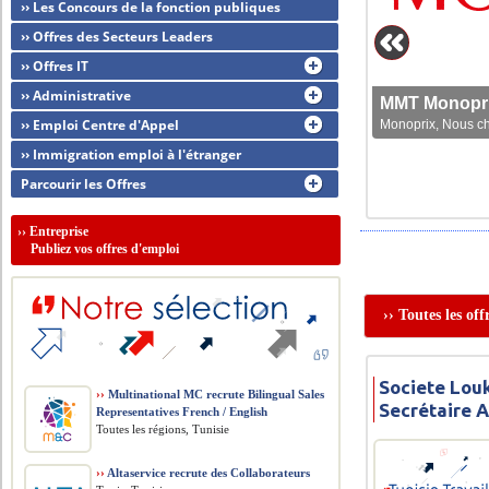
›› Les Concours de la fonction publiques
›› Offres des Secteurs Leaders
›› Offres IT
›› Administrative
MMT Monoprix
›› Emploi Centre d'Appel
Monoprix, Nous che
›› Immigration emploi à l'étranger
Parcourir les Offres
››
Entreprise
Publiez vos offres d'emploi
›› Toutes les of
Societe Louk
››
Multinational MC recrute Bilingual Sales
Secrétaire 
Representatives French / English
Toutes les régions, Tunisie
››
Altaservice recrute des Collaborateurs