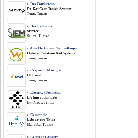
››
Des Conducteurs
Da-Kat Corp Tunisia Security
Tunis, Tunisie
››
Des Techniciens
Siemtec
Sousse, Tunisie
››
Aide Électricien Photovoltaïque
Optiwatt Solutions And Systems
Tunis, Tunisie
››
Corporate Manager
Hi Travel
Tunis, Tunisie
››
Electrical Technician
Lrt Innovation Labs
Ben Arous, Tunisie
››
Comptable
Laboratoire Thera
Manouba, Tunisie
››
Caissier / Caissière