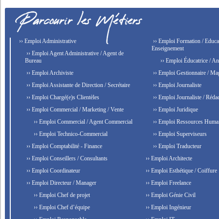
›› Emploi Administrative
›› Emploi Formation / Educat
Enseignement
›› Emploi Agent Administrative / Agent de
Bureau
›› Emploi Éducatrice / An
›› Emploi Archiviste
›› Emploi Gestionnaire / Ma
›› Emploi Assistante de Direction / Secrétaire
›› Emploi Journaliste
›› Emploi Chargé(e)s Clientèles
›› Emploi Journaliste / Rédac
›› Emploi Commercial / Marketing / Vente
›› Emploi Juridique
›› Emploi Commercial / Agent Commercial
›› Emploi Ressources Huma
›› Emploi Technico-Commercial
›› Emploi Superviseurs
›› Emploi Comptabilité - Finance
›› Emploi Traducteur
›› Emploi Conseillers / Consultants
›› Emploi Architecte
›› Emploi Coordinateur
›› Emploi Esthétique / Coiffure
›› Emploi Directeur / Manager
›› Emploi Freelance
›› Emploi Chef de projet
›› Emploi Génie Civil
›› Emploi Chef d’équipe
›› Emploi Ingénieur