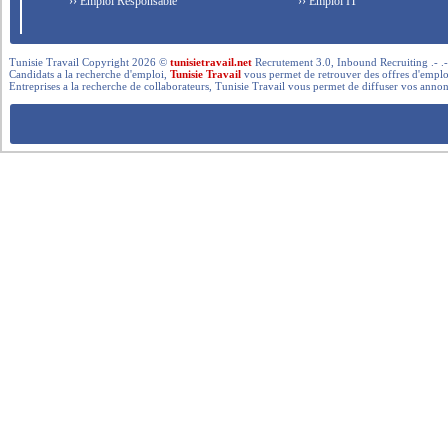
›› Emploi Responsable
›› Emploi IT
Tunisie Travail Copyright 2026 ©
tunisietravail.net
Recrutement 3.0, Inbound Recruiting .- .-.. --- 
Candidats a la recherche d'emploi,
Tunisie Travail
vous permet de retrouver des offres d'emploi 
Entreprises a la recherche de collaborateurs, Tunisie Travail vous permet de diffuser vos annon