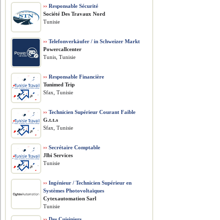
››
Responsable Sécurité
Société Des Travaux Nord
Tunisie
››
Telefonverkäufer / in Schweizer Markt
Powercallcenter
Tunis, Tunisie
››
Responsable Financière
Tunimed Trip
Sfax, Tunisie
››
Technicien Supérieur Courant Faible
G.t.t.s
Sfax, Tunisie
››
Secrétaire Comptable
Jlbi Services
Tunisie
››
Ingénieur / Technicien Supérieur en
Systèmes Photovoltaïques
Cytexautomation Sarl
Tunisie
››
Des Cuisiniers