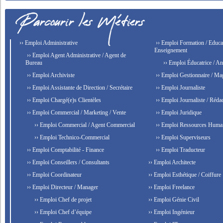
›› Emploi Administrative
›› Emploi Formation / Educat
Enseignement
›› Emploi Agent Administrative / Agent de
Bureau
›› Emploi Éducatrice / An
›› Emploi Archiviste
›› Emploi Gestionnaire / Ma
›› Emploi Assistante de Direction / Secrétaire
›› Emploi Journaliste
›› Emploi Chargé(e)s Clientèles
›› Emploi Journaliste / Rédac
›› Emploi Commercial / Marketing / Vente
›› Emploi Juridique
›› Emploi Commercial / Agent Commercial
›› Emploi Ressources Huma
›› Emploi Technico-Commercial
›› Emploi Superviseurs
›› Emploi Comptabilité - Finance
›› Emploi Traducteur
›› Emploi Conseillers / Consultants
›› Emploi Architecte
›› Emploi Coordinateur
›› Emploi Esthétique / Coiffure
›› Emploi Directeur / Manager
›› Emploi Freelance
›› Emploi Chef de projet
›› Emploi Génie Civil
›› Emploi Chef d’équipe
›› Emploi Ingénieur