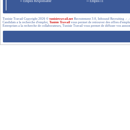
›› Emploi Responsable
›› Emploi IT
Tunisie Travail Copyright 2026 ©
tunisietravail.net
Recrutement 3.0, Inbound Recruiting .- .-.. --- 
Candidats a la recherche d'emploi,
Tunisie Travail
vous permet de retrouver des offres d'emploi 
Entreprises a la recherche de collaborateurs, Tunisie Travail vous permet de diffuser vos annon