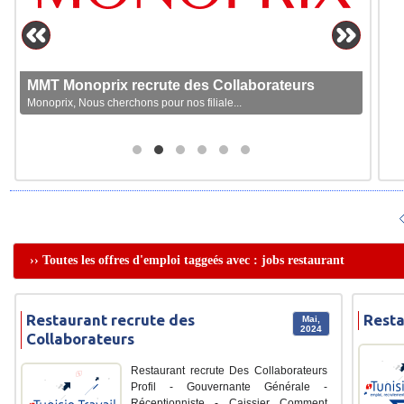
MMT Monoprix recrute des Collaborateurs
Monoprix, Nous cherchons pour nos filiale...
›› Toutes les offres d'emploi taggeés avec : jobs restaurant
Restaurant recrute des
Resta
Mai,
2024
Collaborateurs
Restaurant recrute Des Collaborateurs
Profil - Gouvernante Générale -
Réceptionniste - Caissier Comment