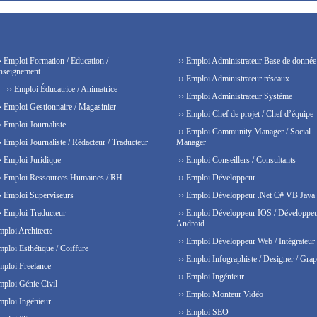
› Emploi Formation / Education /
›› Emploi Administrateur Base de donnée
nseignement
›› Emploi Administrateur réseaux
›› Emploi Éducatrice / Animatrice
›› Emploi Administrateur Système
› Emploi Gestionnaire / Magasinier
›› Emploi Chef de projet / Chef d’équipe
› Emploi Journaliste
›› Emploi Community Manager / Social
› Emploi Journaliste / Rédacteur / Traducteur
Manager
› Emploi Juridique
›› Emploi Conseillers / Consultants
› Emploi Ressources Humaines / RH
›› Emploi Développeur
› Emploi Superviseurs
›› Emploi Développeur .Net C# VB Java
› Emploi Traducteur
›› Emploi Développeur IOS / Développe
Android
mploi Architecte
›› Emploi Développeur Web / Intégrateur
mploi Esthétique / Coiffure
›› Emploi Infographiste / Designer / Grap
mploi Freelance
›› Emploi Ingénieur
mploi Génie Civil
›› Emploi Monteur Vidéo
mploi Ingénieur
›› Emploi SEO