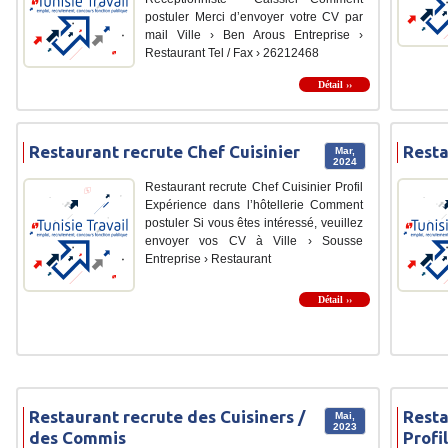
postuler Merci d’envoyer votre CV par
mail Ville › Ben Arous Entreprise ›
Restaurant Tel / Fax › 26212468
Détail ››
Restaurant recrute Chef Cuisinier
Resta
Mar,
2024
Restaurant recrute Chef Cuisinier Profil
Expérience dans l’hôtellerie Comment
postuler Si vous êtes intéressé, veuillez
envoyer vos CV à Ville › Sousse
Entreprise › Restaurant
Détail ››
Restaurant recrute des Cuisiners /
Resta
Mai,
2023
des Commis
Profi