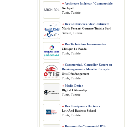
››
Architecte Intérieur / Commerciale
Archipel
Tunis, Tunisie
››
Des Couturières / des Couturiers
Mario Ferrari Couture Tunisia Sarl
Nabeul, Tunisie
››
Des Techniciens Instrumentiste
Clinique Le Bardo
Tunis, Tunisie
››
Commercial / Conseiller Expert en
Déménagement – Marché Français
Otis Déménagement
Tunis, Tunisie
››
Media Design
Digital Citizenship
Tunis, Tunisie
››
Des Enseignants Docteurs
Law And Business School
Tunis, Tunisie
››
Responsable Commercial B2b