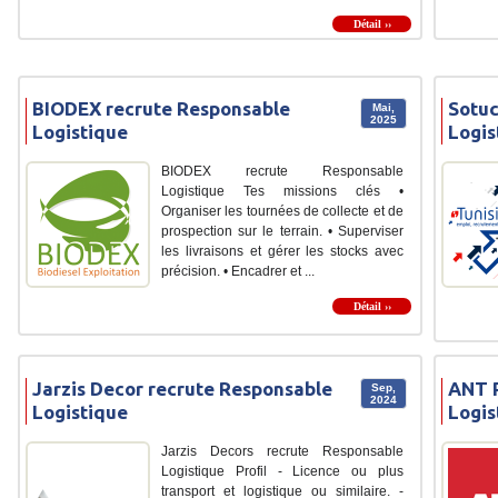
Détail ››
BIODEX recrute Responsable
Sotuc
Mai,
2025
Logistique
Logis
BIODEX recrute Responsable
Logistique Tes missions clés •
Organiser les tournées de collecte et de
prospection sur le terrain. • Superviser
les livraisons et gérer les stocks avec
précision. • Encadrer et ...
Détail ››
Jarzis Decor recrute Responsable
ANT P
Sep,
2024
Logistique
Logis
Jarzis Decors recrute Responsable
Logistique Profil - Licence ou plus
transport et logistique ou similaire. -