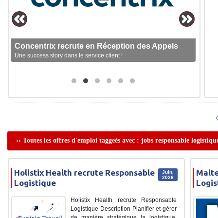
Concentrix recrute en Réception des Appels
Une success story dans le service client !
›› Toutes les offres d'emploi taggeés avec : jobs responsable logistiqu
Holistix Health recrute Responsable
Malte
Juin,
2026
Logistique
Logis
Holistix Health recrute Responsable
Logistique Description Planifier et gérer
de manière stratégique la logistique,