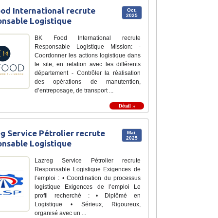
od International recrute
Oct,
2025
nsable Logistique
BK Food International recrute
Responsable Logistique Mission: -
Coordonner les actions logistique dans
le site, en relation avec les différents
département - Contrôler la réalisation
des opérations de manutention,
d’entreposage, de transport ...
Détail ››
g Service Pétrolier recrute
Mai,
2025
nsable Logistique
Lazreg Service Pétrolier recrute
Responsable Logistique Exigences de
l’emploi : • Coordination du processus
logistique Exigences de l’emploi Le
profil recherché : • Diplômé en
Logistique • Sérieux, Rigoureux,
organisé avec un ...