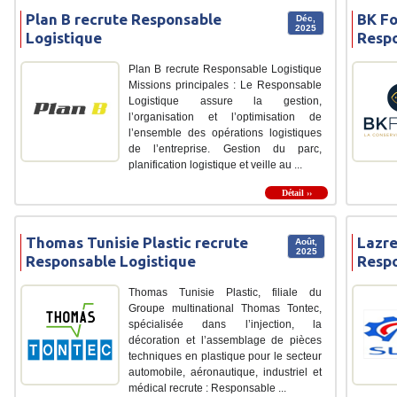
Plan B recrute Responsable
BK Fo
Déc,
2025
Logistique
Respo
Plan B recrute Responsable Logistique
Missions principales : Le Responsable
Logistique assure la gestion,
l’organisation et l’optimisation de
l’ensemble des opérations logistiques
de l’entreprise. Gestion du parc,
planification logistique et veille au ...
Détail ››
Thomas Tunisie Plastic recrute
Lazre
Août,
2025
Responsable Logistique
Respo
Thomas Tunisie Plastic, filiale du
Groupe multinational Thomas Tontec,
spécialisée dans l’injection, la
décoration et l’assemblage de pièces
techniques en plastique pour le secteur
automobile, aéronautique, industriel et
médical recrute : Responsable ...