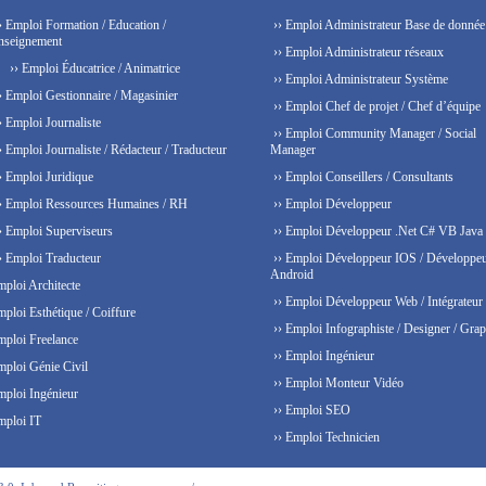
› Emploi Formation / Education /
›› Emploi Administrateur Base de donnée
nseignement
›› Emploi Administrateur réseaux
›› Emploi Éducatrice / Animatrice
›› Emploi Administrateur Système
› Emploi Gestionnaire / Magasinier
›› Emploi Chef de projet / Chef d’équipe
› Emploi Journaliste
›› Emploi Community Manager / Social
› Emploi Journaliste / Rédacteur / Traducteur
Manager
› Emploi Juridique
›› Emploi Conseillers / Consultants
› Emploi Ressources Humaines / RH
›› Emploi Développeur
› Emploi Superviseurs
›› Emploi Développeur .Net C# VB Java
› Emploi Traducteur
›› Emploi Développeur IOS / Développe
Android
mploi Architecte
›› Emploi Développeur Web / Intégrateur
mploi Esthétique / Coiffure
›› Emploi Infographiste / Designer / Grap
mploi Freelance
›› Emploi Ingénieur
mploi Génie Civil
›› Emploi Monteur Vidéo
mploi Ingénieur
›› Emploi SEO
mploi IT
›› Emploi Technicien