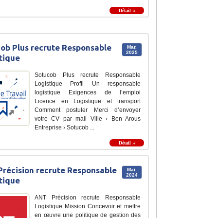
Détail ››
ob Plus recrute Responsable
Mar,
2025
tique
Sotucob Plus recrute Responsable
Logistique Profil Un responsable
logistique Exigences de l’emploi
Licence en Logistique et transport
Comment postuler Merci d’envoyer
votre CV par mail Ville › Ben Arous
Entreprise › Sotucob ...
Détail ››
récision recrute Responsable
Mai,
2024
tique
ANT Précision recrute Responsable
Logistique Mission Concevoir et mettre
en œuvre une politique de gestion des