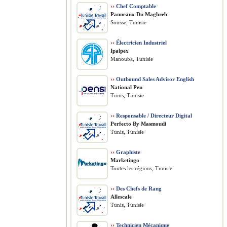
››
Chef Comptable
Panneaux Du Maghreb
Sousse, Tunisie
››
Électricien Industriel
Ipalpex
Manouba, Tunisie
››
Outbound Sales Advisor English
National Pen
Tunis, Tunisie
››
Responsable / Directeur Digital
Perfecto By Masmoudi
Tunis, Tunisie
››
Graphiste
Marketingo
Toutes les régions, Tunisie
››
Des Chefs de Rang
Allescale
Tunis, Tunisie
››
Technicien Mécanique