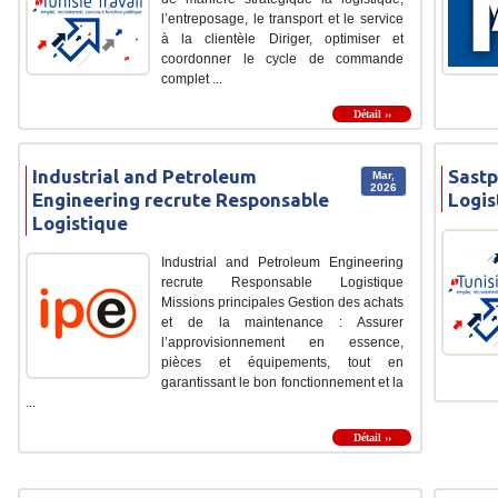
l’entreposage, le transport et le service
à la clientèle Diriger, optimiser et
coordonner le cycle de commande
complet ...
Détail ››
Industrial and Petroleum
Sastp
Mar,
2026
Engineering recrute Responsable
Logis
Logistique
Industrial and Petroleum Engineering
recrute Responsable Logistique
Missions principales Gestion des achats
et de la maintenance : Assurer
l’approvisionnement en essence,
pièces et équipements, tout en
garantissant le bon fonctionnement et la
...
Détail ››