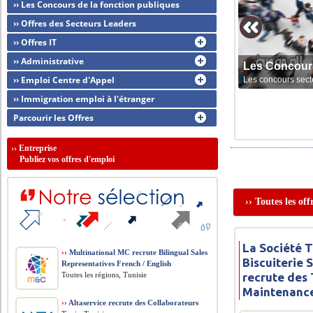
›› Les Concours de la fonction publiques
›› Offres des Secteurs Leaders
›› Offres IT
›› Administrative
Les Concour
›› Emploi Centre d'Appel
Les concours sect
›› Immigration emploi à l'étranger
Parcourir les Offres
››
Entreprise
Publiez vos offres d'emploi
›› Toutes les of
La Société 
››
Multinational MC recrute Bilingual Sales
Biscuiterie 
Representatives French / English
Toutes les régions, Tunisie
recrute des
Maintenanc
››
Altaservice recrute des Collaborateurs