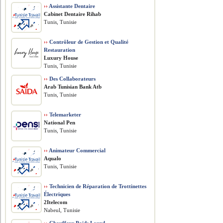
››
Assistante Dentaire
Cabinet Dentaire Rihab
Tunis, Tunisie
››
Contrôleur de Gestion et Qualité
Restauration
Luxury House
Tunis, Tunisie
››
Des Collaborateurs
Arab Tunisian Bank Atb
Tunis, Tunisie
››
Telemarketer
National Pen
Tunis, Tunisie
››
Animateur Commercial
Aqualo
Tunis, Tunisie
››
Technicien de Réparation de Trottinettes
Électriques
2Itelecom
Nabeul, Tunisie