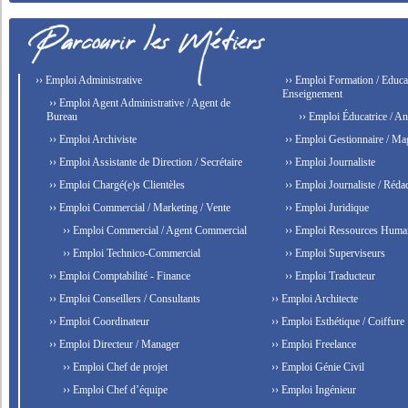
›› Emploi Administrative
›› Emploi Formation / Educat
Enseignement
›› Emploi Agent Administrative / Agent de
Bureau
›› Emploi Éducatrice / An
›› Emploi Archiviste
›› Emploi Gestionnaire / Ma
›› Emploi Assistante de Direction / Secrétaire
›› Emploi Journaliste
›› Emploi Chargé(e)s Clientèles
›› Emploi Journaliste / Rédac
›› Emploi Commercial / Marketing / Vente
›› Emploi Juridique
›› Emploi Commercial / Agent Commercial
›› Emploi Ressources Huma
›› Emploi Technico-Commercial
›› Emploi Superviseurs
›› Emploi Comptabilité - Finance
›› Emploi Traducteur
›› Emploi Conseillers / Consultants
›› Emploi Architecte
›› Emploi Coordinateur
›› Emploi Esthétique / Coiffure
›› Emploi Directeur / Manager
›› Emploi Freelance
›› Emploi Chef de projet
›› Emploi Génie Civil
›› Emploi Chef d’équipe
›› Emploi Ingénieur