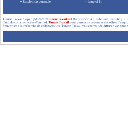
›› Emploi Responsable
›› Emploi IT
Tunisie Travail Copyright 2026 ©
tunisietravail.net
Recrutement 3.0, Inbound Recruiting .- .-.. --- 
Candidats a la recherche d'emploi,
Tunisie Travail
vous permet de retrouver des offres d'emploi 
Entreprises a la recherche de collaborateurs, Tunisie Travail vous permet de diffuser vos annon