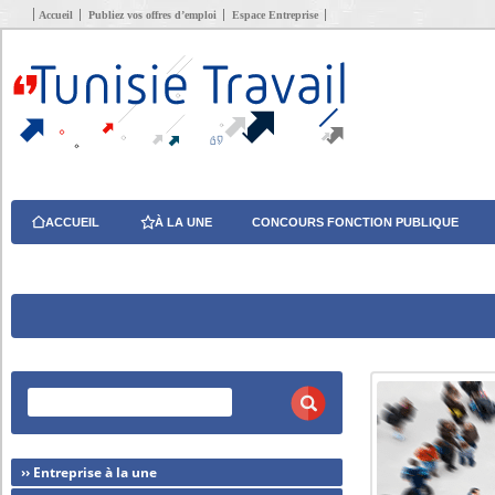
Accueil
Publiez vos offres d’emploi
Espace Entreprise
ACCUEIL
À LA UNE
CONCOURS FONCTION PUBLIQUE
›› Entreprise à la une