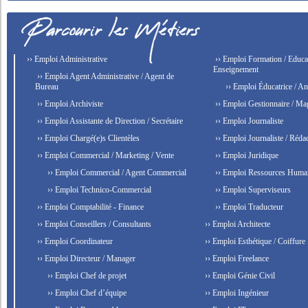
›› Emploi Administrative
›› Emploi Formation / Educat
Enseignement
›› Emploi Agent Administrative / Agent de
Bureau
›› Emploi Éducatrice / An
›› Emploi Archiviste
›› Emploi Gestionnaire / Ma
›› Emploi Assistante de Direction / Secrétaire
›› Emploi Journaliste
›› Emploi Chargé(e)s Clientèles
›› Emploi Journaliste / Rédac
›› Emploi Commercial / Marketing / Vente
›› Emploi Juridique
›› Emploi Commercial / Agent Commercial
›› Emploi Ressources Huma
›› Emploi Technico-Commercial
›› Emploi Superviseurs
›› Emploi Comptabilité - Finance
›› Emploi Traducteur
›› Emploi Conseillers / Consultants
›› Emploi Architecte
›› Emploi Coordinateur
›› Emploi Esthétique / Coiffure
›› Emploi Directeur / Manager
›› Emploi Freelance
›› Emploi Chef de projet
›› Emploi Génie Civil
›› Emploi Chef d’équipe
›› Emploi Ingénieur