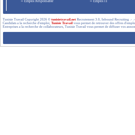
›› Emploi Responsable
›› Emploi IT
Tunisie Travail Copyright 2026 ©
tunisietravail.net
Recrutement 3.0, Inbound Recruiting .- .-.. --- 
Candidats a la recherche d'emploi,
Tunisie Travail
vous permet de retrouver des offres d'emploi 
Entreprises a la recherche de collaborateurs, Tunisie Travail vous permet de diffuser vos annon