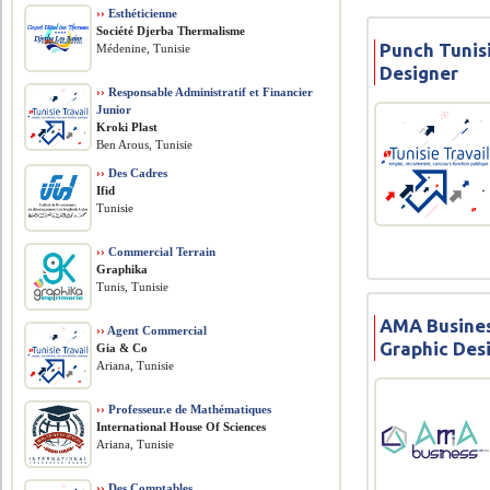
››
Esthéticienne
Société Djerba Thermalisme
Punch Tunis
Médenine, Tunisie
Designer
››
Responsable Administratif et Financier
Junior
Kroki Plast
Ben Arous, Tunisie
››
Des Cadres
Ifid
Tunisie
››
Commercial Terrain
Graphika
Tunis, Tunisie
AMA Busines
››
Agent Commercial
Graphic Des
Gia & Co
Ariana, Tunisie
››
Professeur.e de Mathématiques
International House Of Sciences
Ariana, Tunisie
››
Des Comptables