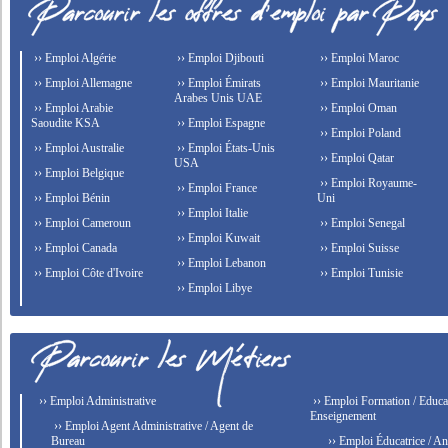
›› Emploi Algérie
›› Emploi Djibouti
›› Emploi Maroc
›› Emploi Allemagne
›› Emploi Émirats
›› Emploi Mauritanie
Arabes Unis UAE
›› Emploi Arabie
›› Emploi Oman
Saoudite KSA
›› Emploi Espagne
›› Emploi Poland
›› Emploi Australie
›› Emploi États-Unis
›› Emploi Qatar
USA
›› Emploi Belgique
›› Emploi Royaume-
›› Emploi France
›› Emploi Bénin
Uni
›› Emploi Italie
›› Emploi Cameroun
›› Emploi Senegal
›› Emploi Kuwait
›› Emploi Canada
›› Emploi Suisse
›› Emploi Lebanon
›› Emploi Côte d'Ivoire
›› Emploi Tunisie
›› Emploi Libye
›› Emploi Administrative
›› Emploi Formation / Educat
Enseignement
›› Emploi Agent Administrative / Agent de
Bureau
›› Emploi Éducatrice / An