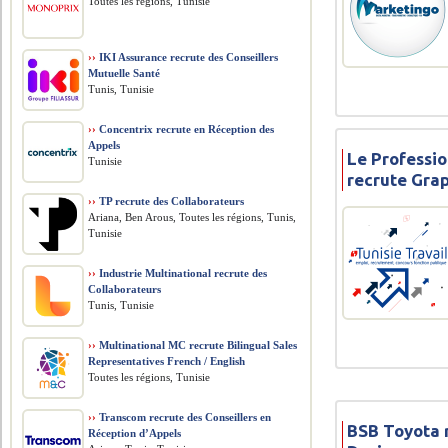
Toutes les régions, Tunisie
››
IKI Assurance recrute des Conseillers
Mutuelle Santé
Tunis, Tunisie
››
Concentrix recrute en Réception des
Appels
Le Professio
Tunisie
recrute Gra
››
TP recrute des Collaborateurs
Ariana, Ben Arous, Toutes les régions, Tunis,
Tunisie
››
Industrie Multinational recrute des
Collaborateurs
Tunis, Tunisie
››
Multinational MC recrute Bilingual Sales
Representatives French / English
Toutes les régions, Tunisie
››
Transcom recrute des Conseillers en
BSB Toyota 
Réception d’Appels