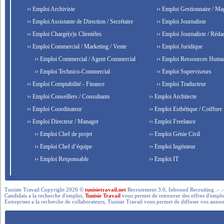
›› Emploi Archiviste
›› Emploi Gestionnaire / Ma
›› Emploi Assistante de Direction / Secrétaire
›› Emploi Journaliste
›› Emploi Chargé(e)s Clientèles
›› Emploi Journaliste / Rédac
›› Emploi Commercial / Marketing / Vente
›› Emploi Juridique
›› Emploi Commercial / Agent Commercial
›› Emploi Ressources Huma
›› Emploi Technico-Commercial
›› Emploi Superviseurs
›› Emploi Comptabilité - Finance
›› Emploi Traducteur
›› Emploi Conseillers / Consultants
›› Emploi Architecte
›› Emploi Coordinateur
›› Emploi Esthétique / Coiffure
›› Emploi Directeur / Manager
›› Emploi Freelance
›› Emploi Chef de projet
›› Emploi Génie Civil
›› Emploi Chef d’équipe
›› Emploi Ingénieur
›› Emploi Responsable
›› Emploi IT
Tunisie Travail Copyright 2026 ©
tunisietravail.net
Recrutement 3.0, Inbound Recruiting .- .-.. --- 
Candidats a la recherche d'emploi,
Tunisie Travail
vous permet de retrouver des offres d'emploi 
Entreprises a la recherche de collaborateurs, Tunisie Travail vous permet de diffuser vos annon