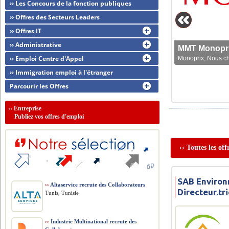
›› Les Concours de la fonction publiques
›› Offres des Secteurs Leaders
›› Offres IT
›› Administrative
MMT Monoprix
›› Emploi Centre d'Appel
Monoprix, Nous che
›› Immigration emploi à l'étranger
Parcourir les Offres
››
Entreprise
Publiez vos offres d'emploi
›› Toutes les of
SAB Environ
››
Altaservice recrute des Collaborateurs
Directeur.t
Tunis, Tunisie
››
Industrie Multinational recrute des