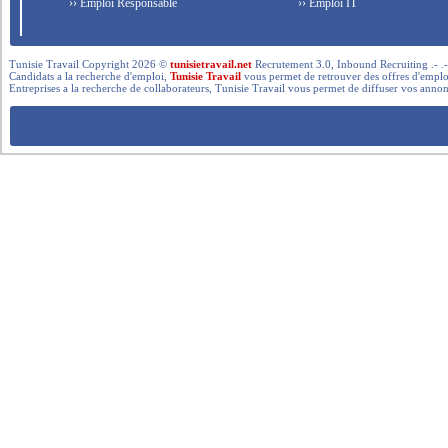
›› Emploi Responsable
›› Emploi IT
Tunisie Travail Copyright 2026 ©
tunisietravail.net
Recrutement 3.0, Inbound Recruiting .- .-.. --- 
Candidats a la recherche d'emploi,
Tunisie Travail
vous permet de retrouver des offres d'emploi 
Entreprises a la recherche de collaborateurs, Tunisie Travail vous permet de diffuser vos annon