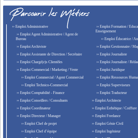
›› Emploi Administrative
›› Emploi Formation / Educat
Enseignement
›› Emploi Agent Administrative / Agent de
Bureau
›› Emploi Éducatrice / An
›› Emploi Archiviste
›› Emploi Gestionnaire / Ma
›› Emploi Assistante de Direction / Secrétaire
›› Emploi Journaliste
›› Emploi Chargé(e)s Clientèles
›› Emploi Journaliste / Rédac
›› Emploi Commercial / Marketing / Vente
›› Emploi Juridique
›› Emploi Commercial / Agent Commercial
›› Emploi Ressources Huma
›› Emploi Technico-Commercial
›› Emploi Superviseurs
›› Emploi Comptabilité - Finance
›› Emploi Traducteur
›› Emploi Conseillers / Consultants
›› Emploi Architecte
›› Emploi Coordinateur
›› Emploi Esthétique / Coiffure
›› Emploi Directeur / Manager
›› Emploi Freelance
›› Emploi Chef de projet
›› Emploi Génie Civil
›› Emploi Chef d’équipe
›› Emploi Ingénieur