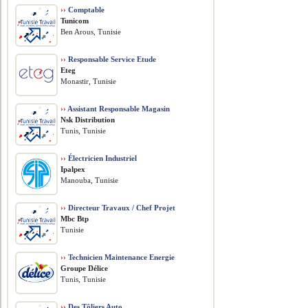
››
Comptable
Tunicom
Ben Arous, Tunisie
››
Responsable Service Etude
Eteg
Monastir, Tunisie
››
Assistant Responsable Magasin
Nsk Distribution
Tunis, Tunisie
››
Électricien Industriel
Ipalpex
Manouba, Tunisie
››
Directeur Travaux / Chef Projet
Mbc Btp
Tunisie
››
Technicien Maintenance Energie
Groupe Délice
Tunis, Tunisie
››
Des Tôliers Auto