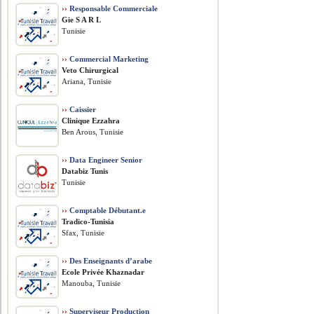
››
Responsable Commerciale
Gie S A R L
Tunisie
››
Commercial Marketing
Veto Chirurgical
Ariana, Tunisie
››
Caissier
Clinique Ezzahra
Ben Arous, Tunisie
››
Data Engineer Senior
Databiz Tunis
Tunisie
››
Comptable Débutant.e
Tradico-Tunisia
Sfax, Tunisie
››
Des Enseignants d’arabe
Ecole Privée Khaznadar
Manouba, Tunisie
››
Superviseur Production