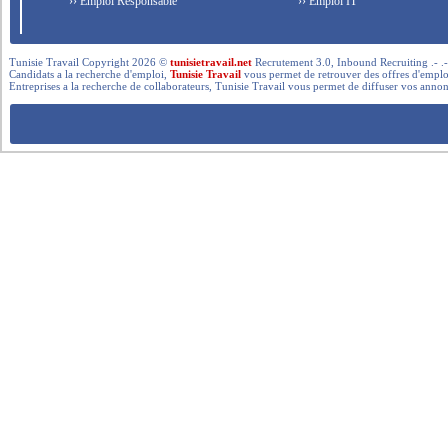
›› Emploi Responsable
›› Emploi IT
Tunisie Travail Copyright 2026 ©
tunisietravail.net
Recrutement 3.0, Inbound Recruiting .- .-.. --- 
Candidats a la recherche d'emploi,
Tunisie Travail
vous permet de retrouver des offres d'emploi 
Entreprises a la recherche de collaborateurs, Tunisie Travail vous permet de diffuser vos annon