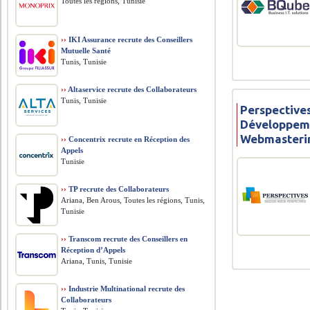
Toutes les régions, Tunisie
››
IKI Assurance recrute des Conseillers
Mutuelle Santé
Tunis, Tunisie
››
Altaservice recrute des Collaborateurs
Tunis, Tunisie
Perspectives
Développem
Webmasteri
››
Concentrix recrute en Réception des
Appels
Tunisie
››
TP recrute des Collaborateurs
Ariana, Ben Arous, Toutes les régions, Tunis,
Tunisie
››
Transcom recrute des Conseillers en
Réception d’Appels
Ariana, Tunis, Tunisie
››
Industrie Multinational recrute des
Collaborateurs