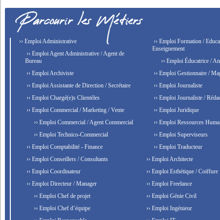
›› Emploi Administrative
›› Emploi Formation / Educat
Enseignement
›› Emploi Agent Administrative / Agent de
Bureau
›› Emploi Éducatrice / An
›› Emploi Archiviste
›› Emploi Gestionnaire / Ma
›› Emploi Assistante de Direction / Secrétaire
›› Emploi Journaliste
›› Emploi Chargé(e)s Clientèles
›› Emploi Journaliste / Rédac
›› Emploi Commercial / Marketing / Vente
›› Emploi Juridique
›› Emploi Commercial / Agent Commercial
›› Emploi Ressources Huma
›› Emploi Technico-Commercial
›› Emploi Superviseurs
›› Emploi Comptabilité - Finance
›› Emploi Traducteur
›› Emploi Conseillers / Consultants
›› Emploi Architecte
›› Emploi Coordinateur
›› Emploi Esthétique / Coiffure
›› Emploi Directeur / Manager
›› Emploi Freelance
›› Emploi Chef de projet
›› Emploi Génie Civil
›› Emploi Chef d’équipe
›› Emploi Ingénieur