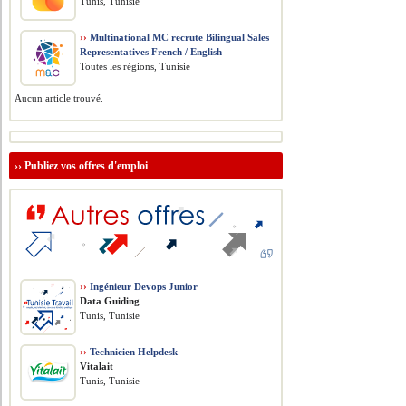
Tunis, Tunisie
››
Multinational MC recrute Bilingual Sales
Representatives French / English
Toutes les régions, Tunisie
Aucun article trouvé.
››
Publiez vos offres d'emploi
››
Ingénieur Devops Junior
Data Guiding
Tunis, Tunisie
››
Technicien Helpdesk
Vitalait
Tunis, Tunisie