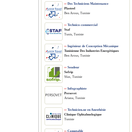
››
Des Techniciens Maintenance
Plasteel
Ben Arous, Tunisie
››
Technico-commercial
Staf
Tunis, Tunisie
››
Ingénieur de Conception Mécanique
Tunisienne Des Industries Energétiques
Ben Arous, Tunisie
››
Soudeur
Sofrip
Sfax, Tunisie
››
Infographiste
Persovet
Ariana, Tunisie
››
Technicien.ne en Anesthésie
Clinique Ophtalmologique
Tunisie
››
Comptable