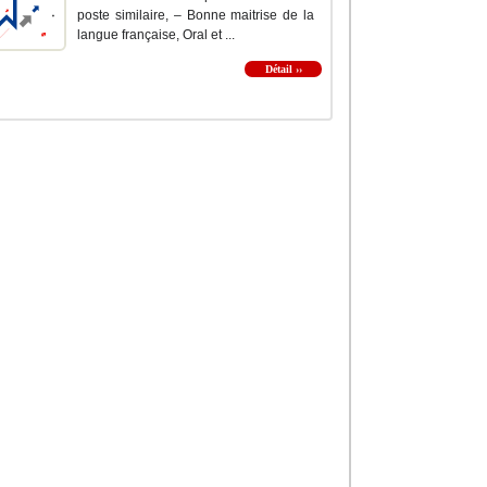
poste similaire, – Bonne maitrise de la
langue française, Oral et ...
Détail ››