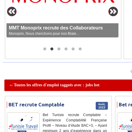
MMT Monoprix recrute des Collaborateurs
Monoprix, Nous cherchons pour nos filiale...
›› Toutes les offres d'emploi taggeés avec : jobs bet
BET recrute Comptable
Bet r
Août,
2022
Bet Tunisie recrute Comptable –
Expérience Comptabilité Française
Profil – Niveau d’étude BAC+3, – Ayant
minimum 2 ans d’expérience dans un