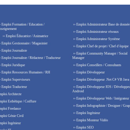
› Emploi Formation / Education /
›› Emploi Administrateur Base de donnée
nseignement
›› Emploi Administrateur réseaux
›› Emploi Éducatrice / Animatrice
›› Emploi Administrateur Système
› Emploi Gestionnaire / Magasinier
›› Emploi Chef de projet / Chef d’équipe
› Emploi Journaliste
›› Emploi Community Manager / Social
› Emploi Journaliste / Rédacteur / Traducteur
Manager
› Emploi Juridique
›› Emploi Conseillers / Consultants
› Emploi Ressources Humaines / RH
›› Emploi Développeur
› Emploi Superviseurs
›› Emploi Développeur .Net C# VB Java
› Emploi Traducteur
›› Emploi Développeur IOS / Développe
Android
mploi Architecte
›› Emploi Développeur Web / Intégrateur
mploi Esthétique / Coiffure
›› Emploi Infographiste / Designer / Grap
mploi Freelance
›› Emploi Ingénieur
mploi Génie Civil
›› Emploi Monteur Vidéo
mploi Ingénieur
›› Emploi SEO