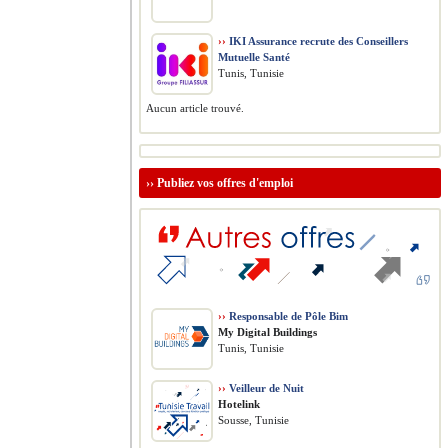
››
IKI Assurance recrute des Conseillers
Mutuelle Santé
Tunis, Tunisie
Aucun article trouvé.
››
Publiez vos offres d'emploi
››
Responsable de Pôle Bim
My Digital Buildings
Tunis, Tunisie
››
Veilleur de Nuit
Hotelink
Sousse, Tunisie