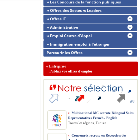
›› Les Concours de la fonction publiques
›› Offres des Secteurs Leaders
›› Offres IT
›› Administrative
›› Emploi Centre d'Appel
›› Immigration emploi à l'étranger
Parcourir les Offres
››
Entreprise
Publiez vos offres d'emploi
››
Multinational MC recrute Bilingual Sales
Representatives French / English
Toutes les régions, Tunisie
››
Concentrix recrute en Réception des