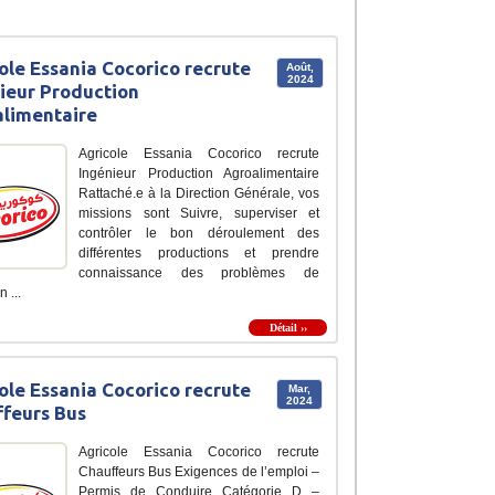
ole Essania Cocorico recrute
Août,
2024
ieur Production
limentaire
Agricole Essania Cocorico recrute
Ingénieur Production Agroalimentaire
Rattaché.e à la Direction Générale, vos
missions sont Suivre, superviser et
contrôler le bon déroulement des
différentes productions et prendre
connaissance des problèmes de
 ...
Détail ››
ole Essania Cocorico recrute
Mar,
2024
feurs Bus
Agricole Essania Cocorico recrute
Chauffeurs Bus Exigences de l’emploi –
Permis de Conduire Catégorie D –