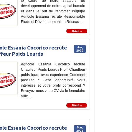
le cadre de notre stratégie de
développement de notre capital humain
et dans le but de renforcer l’équipe
Agricole Essania recrute Responsable
Etude et Développement du Réseau ...
Détail ››
ole Essania Cocorico recrute
Avr,
2025
feur Poids Lourds
Agricole Essania Cocorico recrute
Chauffeur Poids Lourds Profil Chauffeur
poids lourd avec expérience Comment
postuler : Cette opportunité vous
intéresse et votre profil correspond ?
Envoyez-nous votre CV via le formulaire
Ville ...
Détail ››
ole Essania Cocorico recrute
Mar,
2025