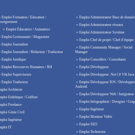
› Emploi Formation / Education /
›› Emploi Administrateur Base de donnée
nseignement
›› Emploi Administrateur réseaux
›› Emploi Éducatrice / Animatrice
›› Emploi Administrateur Système
› Emploi Gestionnaire / Magasinier
›› Emploi Chef de projet / Chef d’équipe
› Emploi Journaliste
›› Emploi Community Manager / Social
› Emploi Journaliste / Rédacteur / Traducteur
Manager
› Emploi Juridique
›› Emploi Conseillers / Consultants
› Emploi Ressources Humaines / RH
›› Emploi Développeur
› Emploi Superviseurs
›› Emploi Développeur .Net C# VB Java
› Emploi Traducteur
›› Emploi Développeur IOS / Développe
Android
mploi Architecte
›› Emploi Développeur Web / Intégrateur
mploi Esthétique / Coiffure
›› Emploi Infographiste / Designer / Grap
mploi Freelance
›› Emploi Ingénieur
mploi Génie Civil
›› Emploi Monteur Vidéo
mploi Ingénieur
›› Emploi SEO
mploi IT
›› Emploi Technicien