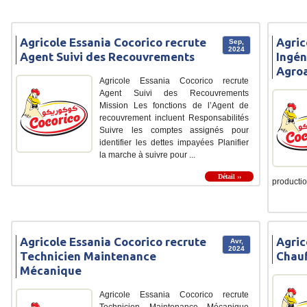
Agricole Essania Cocorico recrute
Agric
Sep,
2024
Agent Suivi des Recouvrements
Ingén
Agroa
Agricole Essania Cocorico recrute
Agent Suivi des Recouvrements
Mission Les fonctions de l’Agent de
recouvrement incluent Responsabilités
Suivre les comptes assignés pour
identifier les dettes impayées Planifier
la marche à suivre pour ...
Détail ››
production
Agricole Essania Cocorico recrute
Agric
Avr,
2024
Technicien Maintenance
Chauf
Mécanique
Agricole Essania Cocorico recrute
Technicien Maintenance Mécanique