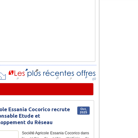
ole Essania Cocorico recrute
Oct,
2025
nsable Etude et
loppement du Réseau
Société Agricole Essania Cocorico dans