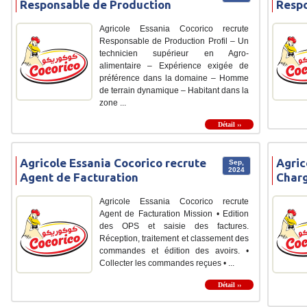
Responsable de Production
Respo
Agricole Essania Cocorico recrute
Responsable de Production Profil – Un
technicien supérieur en Agro-
alimentaire – Expérience exigée de
préférence dans la domaine – Homme
de terrain dynamique – Habitant dans la
zone ...
Détail ››
Agricole Essania Cocorico recrute
Agric
Sep,
2024
Agent de Facturation
Char
Agricole Essania Cocorico recrute
Agent de Facturation Mission • Edition
des OPS et saisie des factures.
Réception, traitement et classement des
commandes et édition des avoirs. •
Collecter les commandes reçues • ...
Détail ››