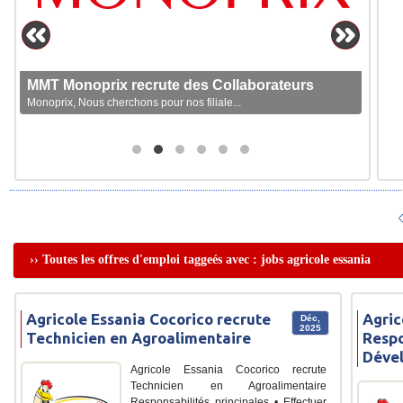
MMT Monoprix recrute des Collaborateurs
Monoprix, Nous cherchons pour nos filiale...
›› Toutes les offres d'emploi taggeés avec : jobs agricole essania
Agricole Essania Cocorico recrute
Agric
Déc,
2025
Technicien en Agroalimentaire
Respo
Déve
Agricole Essania Cocorico recrute
Technicien en Agroalimentaire
Responsabilités principales • Effectuer