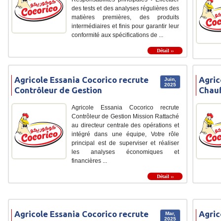
des tests et des analyses régulières des
matières premières, des produits
intermédiaires et finis pour garantir leur
conformité aux spécifications de ...
Détail ››
Agricole Essania Cocorico recrute
Agric
Juin,
2025
Contrôleur de Gestion
Chauf
Agricole Essania Cocorico recrute
Contrôleur de Gestion Mission Rattaché
au directeur centrale des opérations et
intégré dans une équipe, Votre rôle
principal est de superviser et réaliser
les analyses économiques et
financières ...
Détail ››
Agricole Essania Cocorico recrute
Agric
Mar,
2025