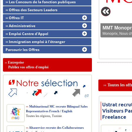
›› Les Concours de la fonction publiques
›› Offres des Secteurs Leaders
›› Offres IT
›› Administrative
MMT Monoprix
›› Emploi Centre d'Appel
Monoprix, Nous che
›› Immigration emploi à l'étranger
Parcourir les Offres
››
Entreprise
Publiez vos offres d'emploi
›› Toutes les of
Ustrat recr
››
Multinational MC recrute Bilingual Sales
Visiteurs P
Representatives French / English
Toutes les régions, Tunisie
Freelance
››
Altaservice recrute des Collaborateurs