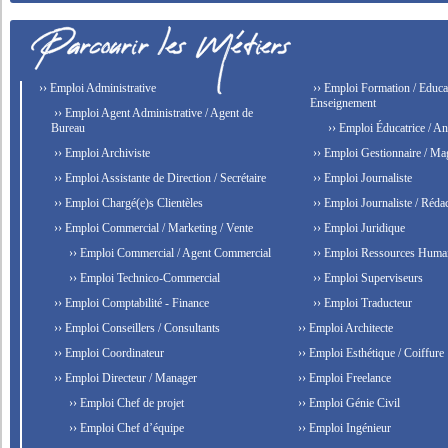
›› Emploi Administrative
›› Emploi Formation / Educat
Enseignement
›› Emploi Agent Administrative / Agent de
Bureau
›› Emploi Éducatrice / An
›› Emploi Archiviste
›› Emploi Gestionnaire / Ma
›› Emploi Assistante de Direction / Secrétaire
›› Emploi Journaliste
›› Emploi Chargé(e)s Clientèles
›› Emploi Journaliste / Rédac
›› Emploi Commercial / Marketing / Vente
›› Emploi Juridique
›› Emploi Commercial / Agent Commercial
›› Emploi Ressources Huma
›› Emploi Technico-Commercial
›› Emploi Superviseurs
›› Emploi Comptabilité - Finance
›› Emploi Traducteur
›› Emploi Conseillers / Consultants
›› Emploi Architecte
›› Emploi Coordinateur
›› Emploi Esthétique / Coiffure
›› Emploi Directeur / Manager
›› Emploi Freelance
›› Emploi Chef de projet
›› Emploi Génie Civil
›› Emploi Chef d’équipe
›› Emploi Ingénieur