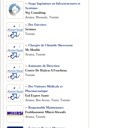
››
Stage Ingénieurs en Infrastructures et
Systèmes
Wg Consulting
Ariana, Monastir, Tunisie
››
Des Ouvriers
Sotimex
Tunisie
››
Chargée de Clientèle Showroom
Ms Meuble
Ariana, Tunisie
››
Assistante de Direction
Centre De Dialyse A Fouchena
Tunisie
››
Des Visiteurs Médicale et
Pharmaceutique
Esd Expert Sante
Ariana, Ben Arous, Tunis, Tunisie
››
Responsable Maintenance
Etablissement Mhirsi Abrasifs
Ariana, Tunisie