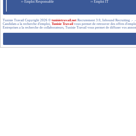
›› Emploi Responsable
›› Emploi IT
Tunisie Travail Copyright 2026 ©
tunisietravail.net
Recrutement 3.0, Inbound Recruiting .- .-.. --- 
Candidats a la recherche d'emploi,
Tunisie Travail
vous permet de retrouver des offres d'emploi 
Entreprises a la recherche de collaborateurs, Tunisie Travail vous permet de diffuser vos annon